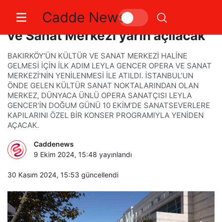
Cadde News
Bakırköy’de Leyla Gencer Opera
ve Sanat Merkezi yarın açılacak
BAKIRKÖY’ÜN KÜLTÜR VE SANAT MERKEZİ HALİNE
GELMESİ İÇİN İLK ADIM LEYLA GENCER OPERA VE SANAT
MERKEZİ’NİN YENİLENMESİ İLE ATILDI. İSTANBUL’UN
ÖNDE GELEN KÜLTÜR SANAT NOKTALARINDAN OLAN
MERKEZ, DÜNYACA ÜNLÜ OPERA SANATÇISI LEYLA
GENCER’İN DOĞUM GÜNÜ 10 EKİM’DE SANATSEVERLERE
KAPILARINI ÖZEL BİR KONSER PROGRAMIYLA YENİDEN
AÇACAK.
Caddenews
9 Ekim 2024, 15:48
yayınlandı
30 Kasım 2024, 15:53
güncellendi