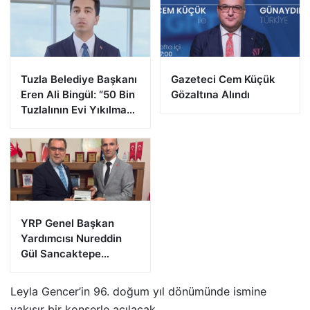
Tuzla Belediye Başkanı
Gazeteci Cem Küçük
Eren Ali Bingül: “50 Bin
Gözaltına Alındı
Tuzlalının Evi Yıkılma
Riskiyle Karşı Karşıya”
YRP Genel Başkan
Yardımcısı Nureddin
Gül Sancaktepe
Teşkilatıyla Bir Araya
Geldi
Leyla Gencer’in 96. doğum yıl dönümünde ismine
yakışır bir konserle açılacak