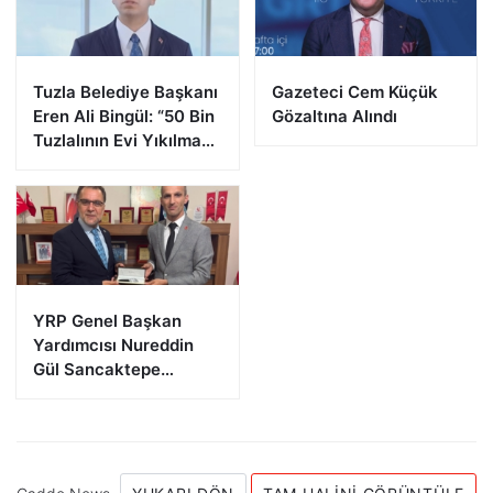
Tuzla Belediye Başkanı
Gazeteci Cem Küçük
Eren Ali Bingül: “50 Bin
Gözaltına Alındı
Tuzlalının Evi Yıkılma
Riskiyle Karşı Karşıya”
YRP Genel Başkan
Yardımcısı Nureddin
Gül Sancaktepe
Teşkilatıyla Bir Araya
Geldi