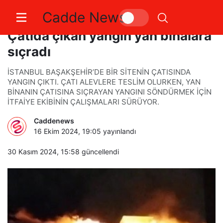
Cadde News
Başakşehir’de korkutan yangın:
Çatıda çıkan yangın yan binalara
sıçradı
İSTANBUL BAŞAKŞEHİR’DE BİR SİTENİN ÇATISINDA
YANGIN ÇIKTI. ÇATI ALEVLERE TESLİM OLURKEN, YAN
BİNANIN ÇATISINA SIÇRAYAN YANGINI SÖNDÜRMEK İÇİN
İTFAİYE EKİBİNİN ÇALIŞMALARI SÜRÜYOR.
Caddenews
16 Ekim 2024, 19:05
yayınlandı
30 Kasım 2024, 15:58
güncellendi