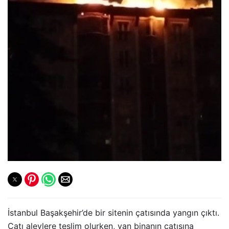
İstanbul Başakşehir’de bir sitenin çatısında yangın çıktı.
Çatı alevlere teslim olurken, yan binanın çatısına