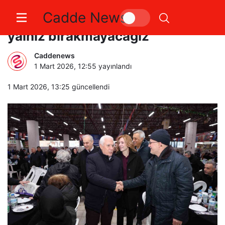
Cadde News
Başkan Bozbey: “Üreticimizi asla
yalnız bırakmayacağız”
Caddenews
1 Mart 2026, 12:55
yayınlandı
1 Mart 2026, 13:25
güncellendi