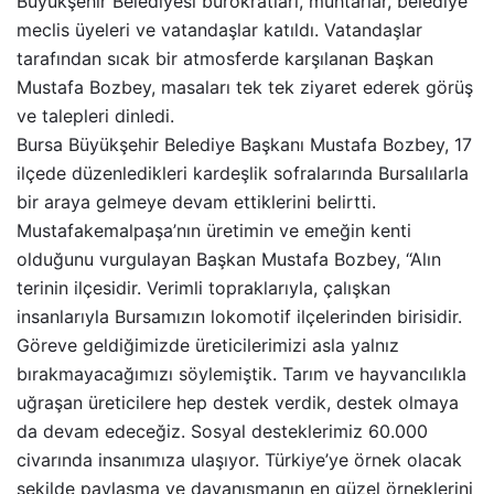
Büyükşehir Belediyesi bürokratları, muhtarlar, belediye
meclis üyeleri ve vatandaşlar katıldı. Vatandaşlar
tarafından sıcak bir atmosferde karşılanan Başkan
Mustafa Bozbey, masaları tek tek ziyaret ederek görüş
ve talepleri dinledi.
Bursa Büyükşehir Belediye Başkanı Mustafa Bozbey, 17
ilçede düzenledikleri kardeşlik sofralarında Bursalılarla
bir araya gelmeye devam ettiklerini belirtti.
Mustafakemalpaşa’nın üretimin ve emeğin kenti
olduğunu vurgulayan Başkan Mustafa Bozbey, “Alın
terinin ilçesidir. Verimli topraklarıyla, çalışkan
insanlarıyla Bursamızın lokomotif ilçelerinden birisidir.
Göreve geldiğimizde üreticilerimizi asla yalnız
bırakmayacağımızı söylemiştik. Tarım ve hayvancılıkla
uğraşan üreticilere hep destek verdik, destek olmaya
da devam edeceğiz. Sosyal desteklerimiz 60.000
civarında insanımıza ulaşıyor. Türkiye’ye örnek olacak
şekilde paylaşma ve dayanışmanın en güzel örneklerini