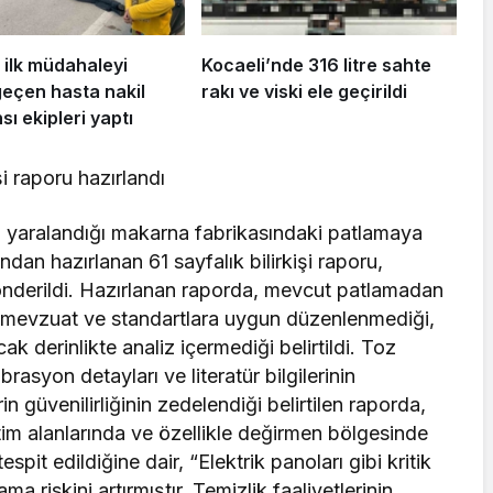
 ilk müdahaleyi
Kocaeli’nde 316 litre sahte
geçen hasta nakil
rakı ve viski ele geçirildi
ı ekipleri yaptı
i raporu hazırlandı
nin yaralandığı makarna fabrikasındaki patlamaya
dan hazırlanan 61 sayfalık bilirkişi raporu,
nderildi. Hazırlanan raporda, mevcut patlamadan
ili mevzuat ve standartlara uygun düzenlenmediği,
ak derinlikte analiz içermediği belirtildi. Toz
brasyon detayları ve literatür bilgilerinin
güvenilirliğinin zedelendiği belirtilen raporda,
tim alanlarında ve özellikle değirmen bölgesinde
spit edildiğine dair, “Elektrik panoları gibi kritik
a riskini artırmıştır. Temizlik faaliyetlerinin