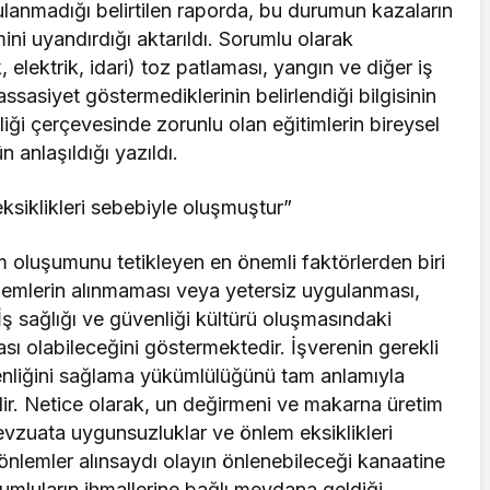
ygulanmadığı belirtilen raporda, bu durumun kazaların
mini uyandırdığı aktarıldı. Sorumlu olarak
 elektrik, idari) toz patlaması, yangın ve diğer iş
assasiyet göstermediklerinin belirlendiği bilgisinin
nliği çerçevesinde zorunlu olan eğitimlerin bireysel
 anlaşıldığı yazıldı.
siklikleri sebebiyle oluşmuştur”
am oluşumunu tetikleyen en önemli faktörlerden biri
lemlerin alınmaması veya yetersiz uygulanması,
ş sağlığı ve güvenliği kültürü oluşmasındaki
azası olabileceğini göstermektedir. İşverenin gerekli
üvenliğini sağlama yükümlülüğünü tam anlamıyla
dir. Netice olarak, un değirmeni ve makarna üretim
evzuata uygunsuzluklar ve önlem eksiklikleri
önlemler alınsaydı olayın önlenebileceği kanaatine
sorumluların ihmallerine bağlı meydana geldiği