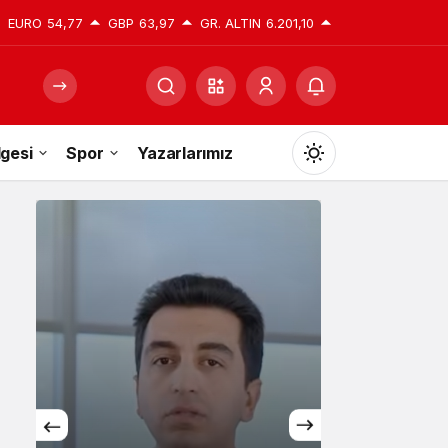
EURO
54,77
GBP
63,97
GR. ALTIN
6.201,10
gesi
Spor
Yazarlarımız
Mod
değiştir
Gündüz Modu
Gündüz modunu seçin.
Gece Modu
Gece modunu seçin.