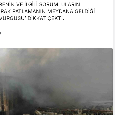
RENİN VE İLGİLİ SORUMLULARIN
Cumhurbaşkanı
ARAK PATLAMANIN MEYDANA GELDİĞİ
Erdoğan’a Suikast
URGUSU’ DİKKAT ÇEKTİ.
Girişiminde Bulunan
FETÖ Firarisi B.K.
ı
, BİR AÇIK
Afyonkarahisar’da
ZİNESİ
Yakalandı