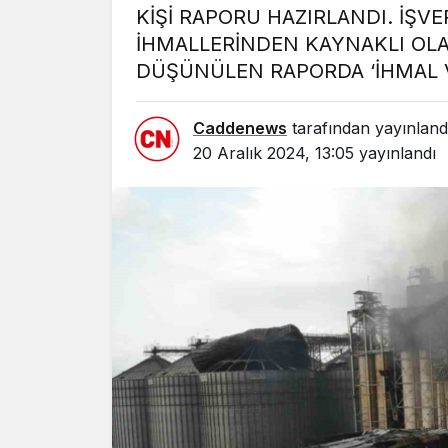
KİŞİ RAPORU HAZIRLANDI. İŞVE
İHMALLERİNDEN KAYNAKLI OL
DÜŞÜNÜLEN RAPORDA ‘İHMAL V
Yazarlar
Caddenews
tarafından yayınland
AKDENİZ
20 Aralık 2024, 13:05
yayınlandı
HAVA HA