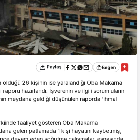
Paylaş
Beğen
n öldüğü 26 kişinin ise yaralandığı Oba Makarna
şi raporu hazırlandı. İşverenin ve ilgili sorumluların
anın meydana geldiği düşünülen raporda ‘ihmal
kiinde faaliyet gösteren Oba Makarna
dana gelen patlamada 1 kişi hayatını kaybetmiş,
lerince devam eden soğutma çalışmaları esnasında