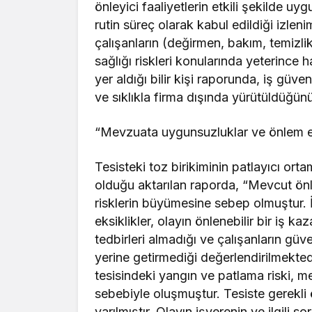
önleyici faaliyetlerin etkili şekilde u
rutin süreç olarak kabul edildiği izleni
çalışanların (değirmen, bakım, temizlik,
sağlığı riskleri konularında yeterince h
yer aldığı bilir kişi raporunda, iş güve
ve sıklıkla firma dışında yürütüldüğünün
“Mevzuata uygunsuzluklar ve önlem ek
Tesisteki toz birikiminin patlayıcı ort
olduğu aktarılan raporda, “Mevcut ön
risklerin büyümesine sebep olmuştur. İ
eksiklikler, olayın önlenebilir bir iş k
tedbirleri almadığı ve çalışanların g
yerine getirmediği değerlendirilmekte
tesisindeki yangın ve patlama riski, m
sebebiyle oluşmuştur. Tesiste gerekli 
varılmıştır. Olayın işverenin ve ilgili 