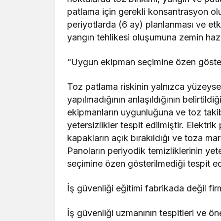
patlama için gerekli konsantrasyon 
periyotlarda (6 ay) planlanması ve et
yangın tehlikesi oluşumuna zemin hazırl
“Uygun ekipman seçimine özen gösteril
Toz patlama riskinin yalnızca yüzeysel
yapılmadığının anlaşıldığının belirtild
ekipmanların uygunluğuna ve toz taki
yetersizlikler tespit edilmiştir. Elektr
kapakların açık bırakıldığı ve toza mar
Panoların periyodik temizliklerinin y
seçimine özen gösterilmediği tespit edil
İş güvenliği eğitimi fabrikada değil fi
İş güvenliği uzmanının tespitleri ve öne