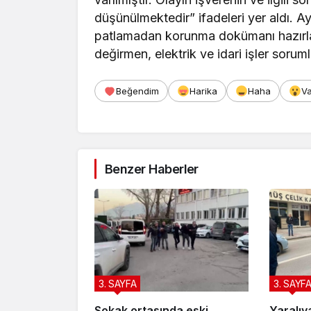
düşünülmektedir” ifadeleri yer aldı. Ay
patlamadan korunma dokümanı hazırlayı
değirmen, elektrik ve idari işler sorum
Beğendim
Harika
Haha
V
Benzer Haberler
3. SAYFA
3. SAYF
Sokak ortasında eski
Yaralıy