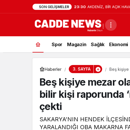
9:41
15 Temmuz’da Cumhurbaşk
SON GELIŞMELER
Firarisi B.K. Afyonkarahis
Spor
Magazin
Sağlık
Ekonomi
3. SAYFA
Haberler
Beş kişiye 
vurgusu’ d
Beş kişiye mezar ol
bilir kişi raporunda
çekti
SAKARYA'NIN HENDEK İLÇESİND
YARALANDIĞI OBA MAKARNA FAB