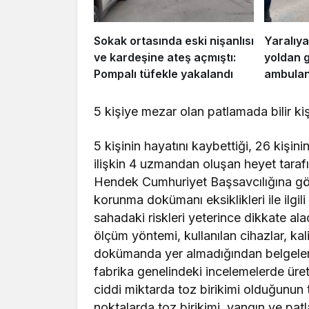
Sokak ortasında eski nişanlısı
Yaralıya
ve kardeşine ateş açmıştı:
yoldan 
Pompalı tüfekle yakalandı
ambulans
5 kişiye mezar olan patlamada bilir kiş
5 kişinin hayatını kaybettiği, 26 kişi
ilişkin 4 uzmandan oluşan heyet tarafın
Hendek Cumhuriyet Başsavcılığına gö
korunma dokümanı eksiklikleri ile ilg
sahadaki riskleri yeterince dikkate alac
ölçüm yöntemi, kullanılan cihazlar, kali
dokümanda yer almadığından belgelerin 
fabrika genelindeki incelemelerde üre
ciddi miktarda toz birikimi olduğunun te
noktalarda toz birikimi, yangın ve patlam