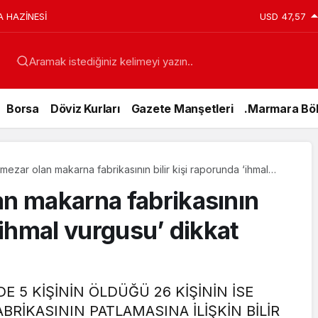
anı Erdoğan’a Suikast Girişiminde Bulunan FETÖ
USD
47,57
ar’da Yakalandı
Aramak istediğiniz kelimeyi yazın..
Borsa
Döviz Kurları
Gazete Manşetleri
.Marmara Böl
mezar olan makarna fabrikasının bilir kişi raporunda ‘ihmal
ikkat çekti
an makarna fabrikasının
 ‘ihmal vurgusu’ dikkat
Genel
E 5 KİŞİNİN ÖLDÜĞÜ 26 KİŞİNİN İSE
RİKASININ PATLAMASINA İLİŞKİN BİLİR
15 Temmuz’da