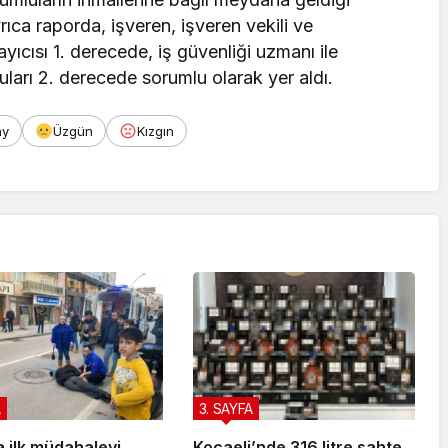
rıca raporda, işveren, işveren vekili ve
cısı 1. derecede, iş güvenliği uzmanı ile
luları 2. derecede sorumlu olarak yer aldı.
ay
Üzgün
Kızgın
A
3. SAYFA
a ilk müdahaleyi
Kocaeli’nde 316 litre sahte