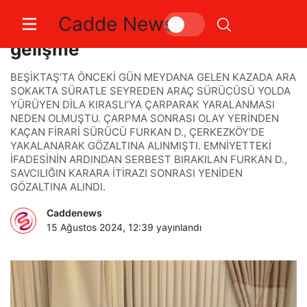
Cadde News
Beşiktaş’taki kazada yeni
gelişme
BEŞİKTAŞ’TA ÖNCEKİ GÜN MEYDANA GELEN KAZADA ARA
SOKAKTA SÜRATLE SEYREDEN ARAÇ SÜRÜCÜSÜ YOLDA
YÜRÜYEN DİLA KIRASLI’YA ÇARPARAK YARALANMASI
NEDEN OLMUŞTU. ÇARPMA SONRASI OLAY YERİNDEN
KAÇAN FİRARİ SÜRÜCÜ FURKAN D., ÇERKEZKÖY’DE
YAKALANARAK GÖZALTINA ALINMIŞTI. EMNİYETTEKİ
İFADESİNİN ARDINDAN SERBEST BIRAKILAN FURKAN D.,
SAVCILIĞIN KARARA İTİRAZI SONRASI YENİDEN
GÖZALTINA ALINDI.
Caddenews
15 Ağustos 2024, 12:39
yayınlandı