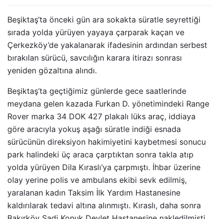
Beşiktaş’ta önceki gün ara sokakta süratle seyrettiği
sırada yolda yürüyen yayaya çarparak kaçan ve
Çerkezköy’de yakalanarak ifadesinin ardından serbest
bırakılan sürücü, savcılığın karara itirazı sonrası
yeniden gözaltına alındı.
Beşiktaş’ta geçtiğimiz günlerde gece saatlerinde
meydana gelen kazada Furkan D. yönetimindeki Range
Rover marka 34 DOK 427 plakalı lüks araç, iddiaya
göre aracıyla yokuş aşağı süratle indiği esnada
sürücünün direksiyon hakimiyetini kaybetmesi sonucu
park halindeki üç araca çarptıktan sonra takla atıp
yolda yürüyen Dila Kıraslı’ya çarpmıştı. İhbar üzerine
olay yerine polis ve ambulans ekibi sevk edilmiş,
yaralanan kadın Taksim İlk Yardım Hastanesine
kaldırılarak tedavi altına alınmıştı. Kıraslı, daha sonra
Bakırköy Sadi Konuk Devlet Hastanesine nakledilmişti.