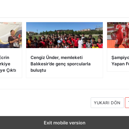
Ecrin
Cengiz Ünder, memleketi
Şampiyon
rkiye
Balıkesir’de genç sporcularla
Yapan F
ye Çıktı
buluştu
YUKARI DÖN
Exit mobile version