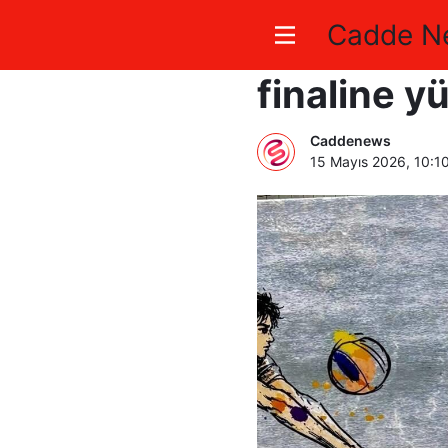
Cadde N
Bilecik Kı
finaline y
Caddenews
15 Mayıs 2026, 10:1