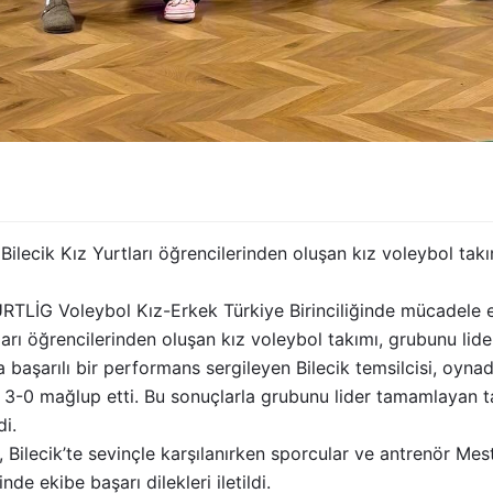
Bilecik Kız Yurtları öğrencilerinden oluşan kız voleybol takım
RTLİG Voleybol Kız-Erkek Türkiye Birinciliğinde mücadele e
ları öğrencilerinden oluşan kız voleybol takımı, grubunu lid
a başarılı bir performans sergileyen Bilecik temsilcisi, oyna
u 3-0 mağlup etti. Bu sonuçlarla grubunu lider tamamlayan ta
i.
, Bilecik’te sevinçle karşılanırken sporcular ve antrenör Mest
nde ekibe başarı dilekleri iletildi.