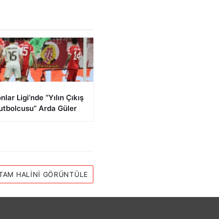
lar Ligi’nde “Yılın Çıkış
utbolcusu” Arda Güler
TAM HALINI GÖRÜNTÜLE