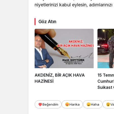
niyetlerinizi kabul eylesin, adımlarınız
Göz Atın
AKDENİZ, BİR AÇIK HAVA
15 Tem
HAZİNESİ
Cumhurb
Suikast
FETÖ Fir
Afyonka
Beğendim
Harika
Haha
V