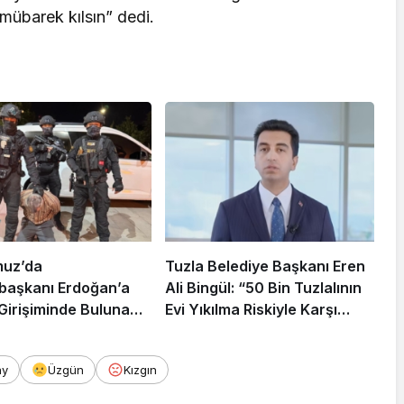
ı mübarek kılsın” dedi.
muz’da
Tuzla Belediye Başkanı Eren
aşkanı Erdoğan’a
Ali Bingül: “50 Bin Tuzlalının
 Girişiminde Bulunan
Evi Yıkılma Riskiyle Karşı
arisi B.K.
Karşıya”
rahisar’da Yakalandı
ay
Üzgün
Kızgın