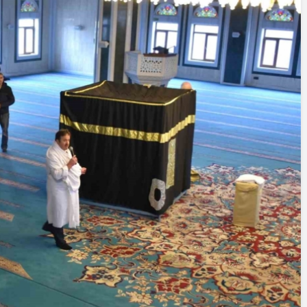
Cumhurbaşkanı
Erdoğan’a Suikast
Girişiminde Bulunan
FETÖ Firarisi B.K.
, BİR AÇIK
Afyonkarahisar’da
ZİNESİ
Yakalandı