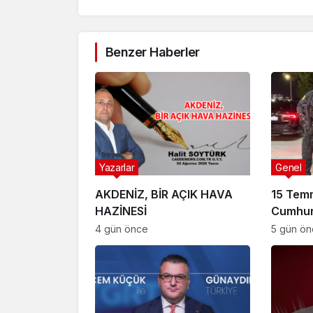
Benzer Haberler
Yazarlar
Genel
AKDENİZ, BİR AÇIK HAVA
15 Tem
HAZİNESİ
Cumhur
Suikast
4 gün önce
5 gün ö
FETÖ Fir
Afyonk
Yakala