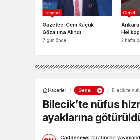
.İstanbul
Genel
Gazeteci Cem Küçük
Ankara’
Gözaltına Alındı
Helikop
Yaralan
7 gün önce
2 hafta 
Genel
Haberler
Bilecik’te nüf
Bilecik’te nüfus hiz
ayaklarına götürüld
Caddenews
tarafından yayınland