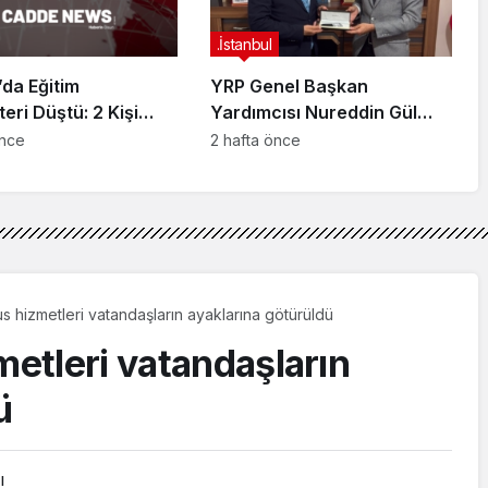
.İstanbul
da Eğitim
YRP Genel Başkan
teri Düştü: 2 Kişi
Yardımcısı Nureddin Gül
dı
Sancaktepe Teşkilatıyla Bir
önce
2 hafta önce
Araya Geldi
us hizmetleri vatandaşların ayaklarına götürüldü
metleri vatandaşların
ü
ı