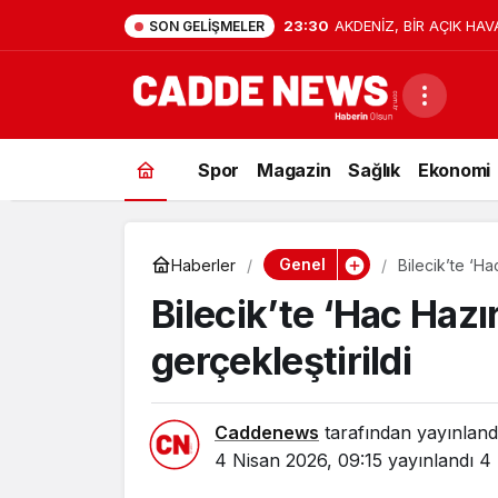
23:30
AKDENİZ, BİR AÇIK HAV
SON GELIŞMELER
Spor
Magazin
Sağlık
Ekonomi
Genel
Haberler
Bilecik’te ‘Ha
Bilecik’te ‘Hac Hazı
gerçekleştirildi
Caddenews
tarafından yayınland
4 Nisan 2026, 09:15
yayınlandı
4 