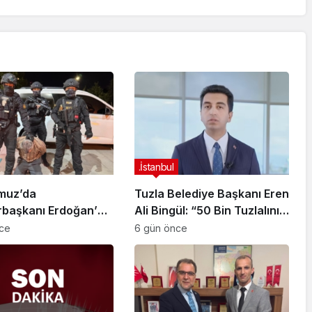
.İstanbul
muz’da
Tuzla Belediye Başkanı Eren
başkanı Erdoğan’a
Ali Bingül: “50 Bin Tuzlalının
 Girişiminde Bulunan
Evi Yıkılma Riskiyle Karşı
nce
6 gün önce
arisi B.K.
Karşıya”
arahisar’da
ndı