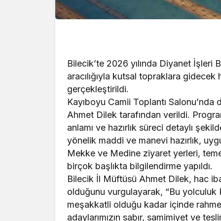
Bilecik’te 2026 yılında Diyanet İşler
aracılığıyla kutsal topraklara gidecek 
gerçekleştirildi.
Kayıboyu Camii Toplantı Salonu’nda dü
Ahmet Dilek tarafından verildi. Prog
anlamı ve hazırlık süreci detaylı şeki
yönelik maddi ve manevi hazırlık, uyg
Mekke ve Medine ziyaret yerleri, temel 
birçok başlıkta bilgilendirme yapıldı.
Bilecik İl Müftüsü Ahmet Dilek, hac iba
olduğunu vurgulayarak, “Bu yolculuk 
meşakkatli olduğu kadar içinde rahmet 
adaylarımızın sabır, samimiyet ve tesl