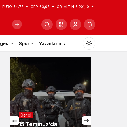
EURO
54,77
GBP
63,97
GR. ALTIN
6.201,10
gesi
Spor
Yazarlarımız
Mod
değiştir
Gündüz Modu
Gündüz modunu seçin.
Gece Modu
Gece modunu seçin.