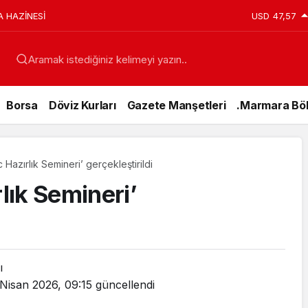
A HAZİNESİ
USD
47,57
Aramak istediğiniz kelimeyi yazın..
Borsa
Döviz Kurları
Gazete Manşetleri
.Marmara Böl
c Hazırlık Semineri’ gerçekleştirildi
rlık Semineri’
ı
Genel
Nisan 2026, 09:15
güncellendi
15 Temmuz’da