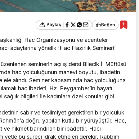
Paylaş
Beğen
i Başkanlığı Hac Organizasyonu ve acenteler
hacı adaylarına yönelik ‘Hac Hazırlık Semineri’
zenlenen seminerin açılış dersi Bilecik İl Müftüsü
ramda hac yolculuğunun manevi boyutu, ibadetin
lde ele alındı. Seminer kapsamında hac yolculuğuna
ulamalı hac ibadeti, Hz. Peygamber’in hayatı,
sağlık bilgileri ile kadınlara özel konular gibi
detinin sabır ve teslimiyet gerektiren bir yolculuk
Rahmân’a doğru yapılan kutlu bir yürüyüştür. Hac,
ve hikmet barındıran bir ibadettir. Hacı
imiyetle bu süreci idrak etmeleri gerekir. Rabbim