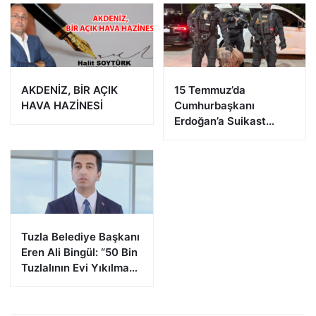
AKDENİZ, BİR AÇIK
15 Temmuz’da
HAVA HAZİNESİ
Cumhurbaşkanı
Erdoğan’a Suikast
Girişiminde Bulunan
FETÖ Firarisi B.K.
Afyonkarahisar’da
Yakalandı
Tuzla Belediye Başkanı
Eren Ali Bingül: “50 Bin
Tuzlalının Evi Yıkılma
Riskiyle Karşı Karşıya”