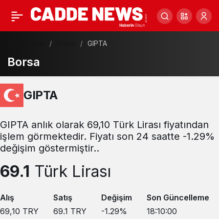
Haberler
Borsa
GIPTA
Borsa
GIPTA
GIPTA anlık olarak 69,10 Türk Lirası fiyatından
işlem görmektedir. Fiyatı son 24 saatte -1.29%
değişim göstermiştir..
69.1
Türk Lirası
Alış
Satış
Değişim
Son Güncelleme
69,10
TRY
69.1
TRY
-1.29
%
18:10:00