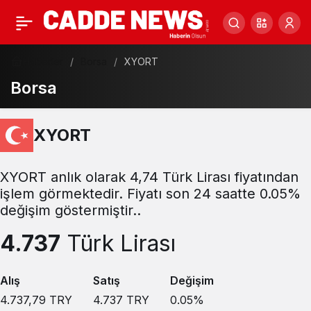
Haberler
Borsa
XYORT
Borsa
XYORT
XYORT anlık olarak 4,74 Türk Lirası fiyatından
işlem görmektedir. Fiyatı son 24 saatte 0.05%
değişim göstermiştir..
4.737
Türk Lirası
Alış
Satış
Değişim
4.737,79
TRY
4.737
TRY
0.05
%