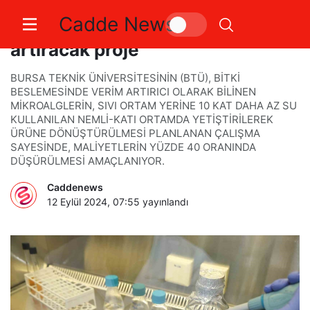
Cadde News
BTÜ’den tarımda verimliliği
artıracak proje
BURSA TEKNİK ÜNİVERSİTESİNİN (BTÜ), BİTKİ
BESLEMESİNDE VERİM ARTIRICI OLARAK BİLİNEN
MİKROALGLERİN, SIVI ORTAM YERİNE 10 KAT DAHA AZ SU
KULLANILAN NEMLİ-KATI ORTAMDA YETİŞTİRİLEREK
ÜRÜNE DÖNÜŞTÜRÜLMESİ PLANLANAN ÇALIŞMA
SAYESİNDE, MALİYETLERİN YÜZDE 40 ORANINDA
DÜŞÜRÜLMESİ AMAÇLANIYOR.
Caddenews
12 Eylül 2024, 07:55
yayınlandı