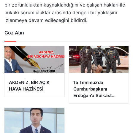
bir zorunluluktan kaynaklandığını ve çalışan hakları ile
hukuki sorumluluklar arasında dengeli bir yaklaşım
izlenmeye devam edileceğini bildirdi.
Göz Atın
AKDENİZ, BİR AÇIK
15 Temmuz’da
HAVA HAZİNESİ
Cumhurbaşkanı
Erdoğan’a Suikast
Girişiminde Bulunan
FETÖ Firarisi B.K.
Afyonkarahisar’da
Yakalandı