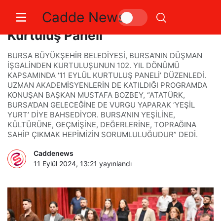
Cadde News
Bursa Büyükşehir’den ‘11 Eylül
Kurtuluş Paneli’
BURSA BÜYÜKŞEHİR BELEDİYESİ, BURSA’NIN DÜŞMAN
İŞGALİNDEN KURTULUŞUNUN 102. YIL DÖNÜMÜ
KAPSAMINDA ‘11 EYLÜL KURTULUŞ PANELİ’ DÜZENLEDİ.
UZMAN AKADEMİSYENLERİN DE KATILDIĞI PROGRAMDA
KONUŞAN BAŞKAN MUSTAFA BOZBEY, “ATATÜRK,
BURSA’DAN GELECEĞİNE DE VURGU YAPARAK ‘YEŞİL
YURT’ DİYE BAHSEDİYOR. BURSA’NIN YEŞİLİNE,
KÜLTÜRÜNE, GEÇMİŞİNE, DEĞERLERİNE, TOPRAĞINA
SAHİP ÇIKMAK HEPİMİZİN SORUMLULUĞUDUR” DEDİ.
Caddenews
11 Eylül 2024, 13:21
yayınlandı