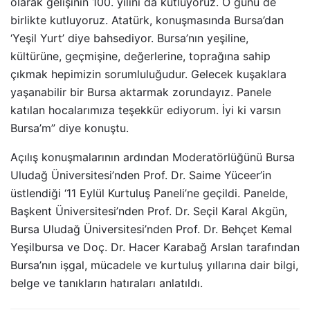
olarak gelişinin 100. yılını da kutluyoruz. O günü de
birlikte kutluyoruz. Atatürk, konuşmasında Bursa’dan
‘Yeşil Yurt’ diye bahsediyor. Bursa’nın yeşiline,
kültürüne, geçmişine, değerlerine, toprağına sahip
çıkmak hepimizin sorumluluğudur. Gelecek kuşaklara
yaşanabilir bir Bursa aktarmak zorundayız. Panele
katılan hocalarımıza teşekkür ediyorum. İyi ki varsın
Bursa’m” diye konuştu.
Açılış konuşmalarının ardından Moderatörlüğünü Bursa
Uludağ Üniversitesi’nden Prof. Dr. Saime Yüceer’in
üstlendiği ‘11 Eylül Kurtuluş Paneli’ne geçildi. Panelde,
Başkent Üniversitesi’nden Prof. Dr. Seçil Karal Akgün,
Bursa Uludağ Üniversitesi’nden Prof. Dr. Behçet Kemal
Yeşilbursa ve Doç. Dr. Hacer Karabağ Arslan tarafından
Bursa’nın işgal, mücadele ve kurtuluş yıllarına dair bilgi,
belge ve tanıkların hatıraları anlatıldı.