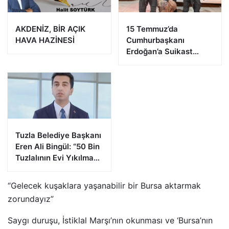
AKDENİZ, BİR AÇIK
15 Temmuz’da
HAVA HAZİNESİ
Cumhurbaşkanı
Erdoğan’a Suikast
Girişiminde Bulunan
FETÖ Firarisi B.K.
Afyonkarahisar’da
Yakalandı
Tuzla Belediye Başkanı
Eren Ali Bingül: “50 Bin
Tuzlalının Evi Yıkılma
Riskiyle Karşı Karşıya”
“Gelecek kuşaklara yaşanabilir bir Bursa aktarmak
zorundayız”
Saygı duruşu, İstiklal Marşı’nın okunması ve ‘Bursa’nın