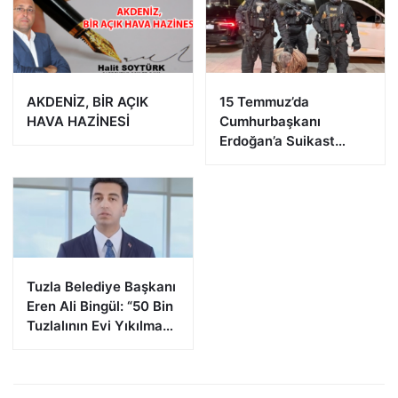
AKDENİZ, BİR AÇIK
15 Temmuz’da
HAVA HAZİNESİ
Cumhurbaşkanı
Erdoğan’a Suikast
Girişiminde Bulunan
FETÖ Firarisi B.K.
Afyonkarahisar’da
Yakalandı
Tuzla Belediye Başkanı
Eren Ali Bingül: “50 Bin
Tuzlalının Evi Yıkılma
Riskiyle Karşı Karşıya”