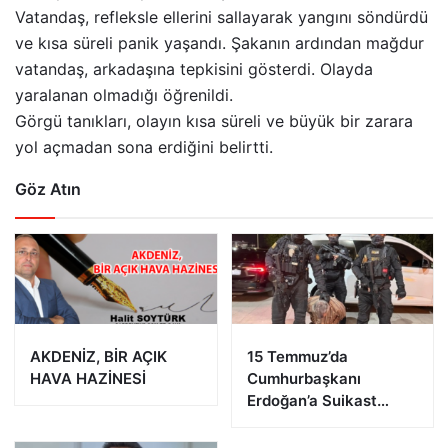
Vatandaş, refleksle ellerini sallayarak yangını söndürdü
ve kısa süreli panik yaşandı. Şakanın ardından mağdur
vatandaş, arkadaşına tepkisini gösterdi. Olayda
yaralanan olmadığı öğrenildi.
Görgü tanıkları, olayın kısa süreli ve büyük bir zarara
yol açmadan sona erdiğini belirtti.
Göz Atın
AKDENİZ, BİR AÇIK
15 Temmuz’da
HAVA HAZİNESİ
Cumhurbaşkanı
Erdoğan’a Suikast
Girişiminde Bulunan
FETÖ Firarisi B.K.