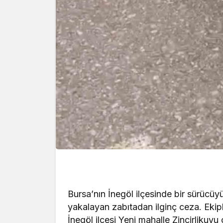
Bursa’nın İnegöl ilçesinde bir sürücüyü 
yakalayan zabıtadan ilginç ceza. Ekipl
İnegöl ilçesi Yeni mahalle Zincirlikuy