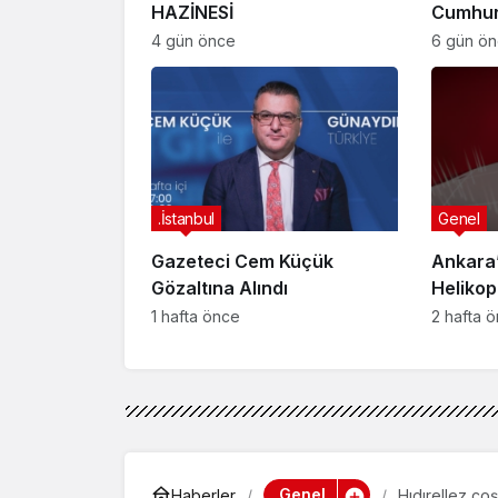
HAZİNESİ
Cumhur
Suikast
4 gün önce
6 gün ö
FETÖ Fir
Afyonk
Yakala
.İstanbul
Genel
Gazeteci Cem Küçük
Ankara’
Gözaltına Alındı
Helikop
Yaralan
1 hafta önce
2 hafta 
Genel
Haberler
Hıdırellez coş