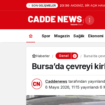
23:30
AKDENİZ, BİR AÇIK HAV
SON GELIŞMELER
Spor
Magazin
Sağlık
Ekonomi
Genel
Haberler
Bursa’da çevr
Bursa’da çevreyi ki
Caddenews
tarafından yayınland
6 Mayıs 2026, 11:15
yayınlandı
6 