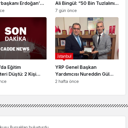
başkanı Erdoğan’a
Ali Bingül: “50 Bin Tuzlalının
 Girişiminde Bulunan
Evi Yıkılma Riskiyle Karşı
nce
7 gün önce
arisi B.K.
Karşıya”
arahisar’da
ndı
.İstanbul
da Eğitim
YRP Genel Başkan
teri Düştü: 2 Kişi
Yardımcısı Nureddin Gül
dı
Sancaktepe Teşkilatıyla Bir
önce
2 hafta önce
Araya Geldi
kusu Bursalıları buluşturdu