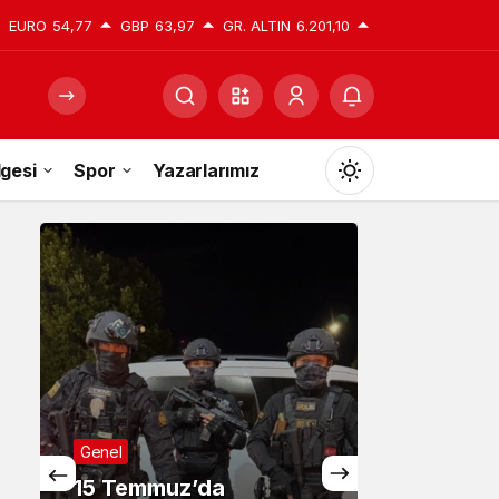
EURO
54,77
GBP
63,97
GR. ALTIN
6.201,10
gesi
Spor
Yazarlarımız
Mod
değiştir
Gündüz Modu
Gündüz modunu seçin.
Gece Modu
Gece modunu seçin.