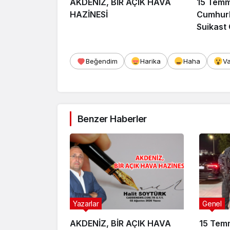
AKDENİZ, BİR AÇIK HAVA
15 Tem
HAZİNESİ
Cumhurb
Suikast
FETÖ Fir
Afyonka
Beğendim
Harika
Haha
V
Benzer Haberler
Yazarlar
Genel
AKDENİZ, BİR AÇIK HAVA
15 Tem