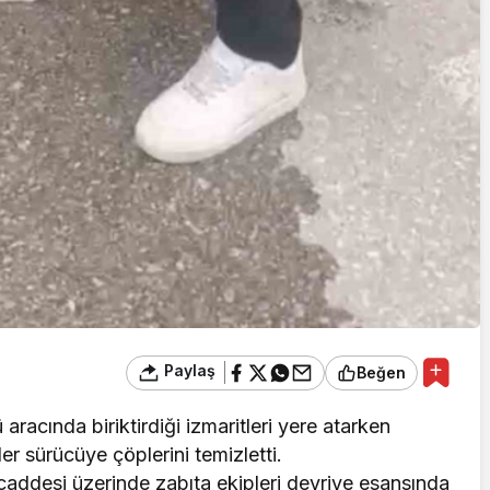
Paylaş
Beğen
aracında biriktirdiği izmaritleri yere atarken
er sürücüye çöplerini temizletti.
u caddesi üzerinde zabıta ekipleri devriye esansında