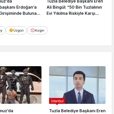
muz’da
Tuzla Belediye Başkanı Eren
aşkanı Erdoğan’a
Ali Bingül: “50 Bin Tuzlalının
 Girişiminde Bulunan
Evi Yıkılma Riskiyle Karşı
arisi B.K.
Karşıya”
rahisar’da Yakalandı
ay
Üzgün
Kızgın
.İstanbul
muz’da
Tuzla Belediye Başkanı Eren