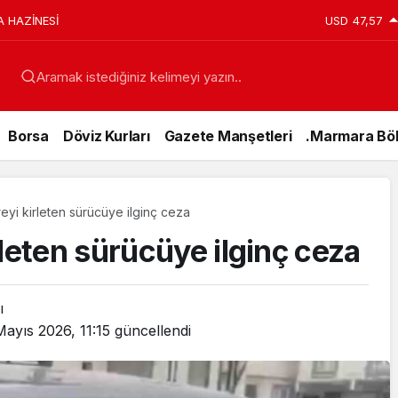
A HAZİNESİ
USD
47,57
Aramak istediğiniz kelimeyi yazın..
Borsa
Döviz Kurları
Gazete Manşetleri
.Marmara Böl
eyi kirleten sürücüye ilginç ceza
rleten sürücüye ilginç ceza
ı
Mayıs 2026, 11:15
güncellendi
Genel
15 Temmuz’da