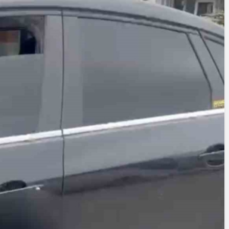
Cumhurbaşkanı
Erdoğan’a Suikast
Girişiminde Bulunan
FETÖ Firarisi B.K.
, BİR AÇIK
Afyonkarahisar’da
ZİNESİ
Yakalandı