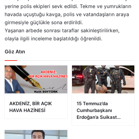
yerine polis ekipleri sevk edildi. Tekme ve yumrukların
havada uçuştuğu kavga, polis ve vatandaşların araya
girmesiyle güçlükle sona erdirildi.
Yaşanan arbede sonrası taraflar sakinleştirilirken,
olayla ilgili inceleme başlatıldığı öğrenildi.
Göz Atın
AKDENİZ, BİR AÇIK
15 Temmuz’da
HAVA HAZİNESİ
Cumhurbaşkanı
Erdoğan’a Suikast
Girişiminde Bulunan
FETÖ Firarisi B.K.
Afyonkarahisar’da