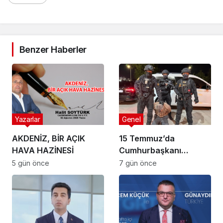
Benzer Haberler
Yazarlar
Genel
AKDENİZ, BİR AÇIK
15 Temmuz’da
HAVA HAZİNESİ
Cumhurbaşkanı
Erdoğan’a Suikast
5 gün önce
7 gün önce
Girişiminde Bulunan
FETÖ Firarisi B.K.
Afyonkarahisar’da
Yakalandı