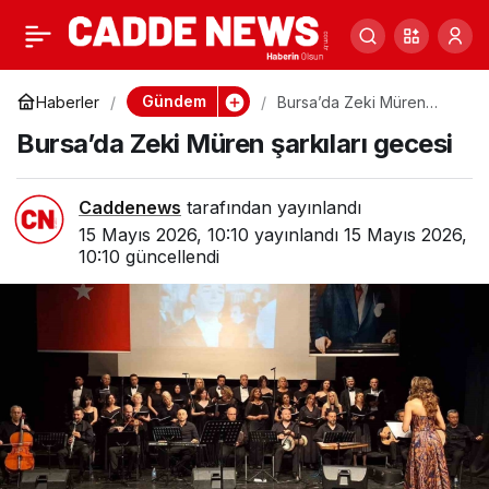
Arnavutköy’de 10 bin
Paylaş
TL’lik market hırsızlığı
Gündem
Haberler
Bursa’da Zeki Müren
şarkıları gecesi
Bursa’da Zeki Müren şarkıları gecesi
kamerada
Caddenews
tarafından yayınlandı
15 Mayıs 2026, 10:10
yayınlandı
15 Mayıs 2026,
10:10
güncellendi