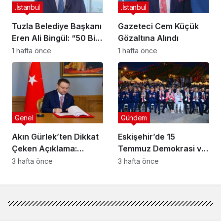
.İstanbul
.İstanbul
Tuzla Belediye Başkanı
Gazeteci Cem Küçük
Eren Ali Bingül: “50 Bin
Gözaltına Alındı
Tuzlalının Evi Yıkılma
1 hafta önce
1 hafta önce
Riskiyle Karşı Karşıya”
Genel
Gündem
Akın Gürlek’ten Dikkat
Eskişehir’de 15
Çeken Açıklama:
Temmuz Demokrasi ve
“Deprem Bağışları
Millî Birlik Günü Anma
3 hafta önce
3 hafta önce
Sonuna Kadar
Programı Düzenlendi
İncelenecek”