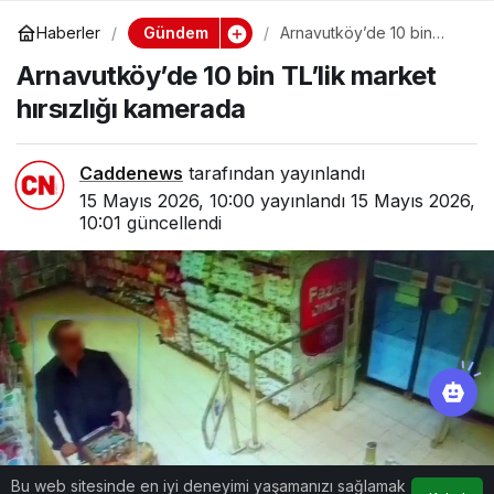
Gündem
Haberler
Arnavutköy’de 10 bin
TL’lik market hırsızlığı
Arnavutköy’de 10 bin TL’lik market
kamerada
hırsızlığı kamerada
Caddenews
tarafından yayınlandı
15 Mayıs 2026, 10:00
yayınlandı
15 Mayıs 2026,
10:01
güncellendi
Bu web sitesinde en iyi deneyimi yaşamanızı sağlamak