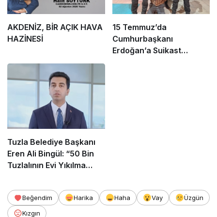
AKDENİZ, BİR AÇIK HAVA
15 Temmuz’da
HAZİNESİ
Cumhurbaşkanı
Erdoğan’a Suikast
Girişiminde Bulunan
FETÖ Firarisi B.K.
Afyonkarahisar’da
Yakalandı
Tuzla Belediye Başkanı
Eren Ali Bingül: “50 Bin
Tuzlalının Evi Yıkılma
Riskiyle Karşı Karşıya”
Beğendim
Harika
Haha
Vay
Üzgün
Kızgın