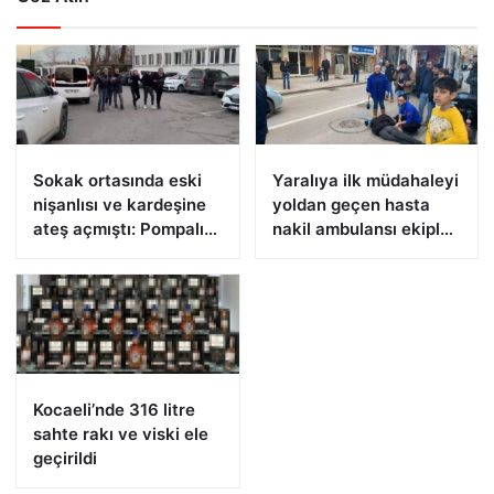
Sokak ortasında eski
Yaralıya ilk müdahaleyi
nişanlısı ve kardeşine
yoldan geçen hasta
ateş açmıştı: Pompalı
nakil ambulansı ekipleri
tüfekle yakalandı
yaptı
Kocaeli’nde 316 litre
sahte rakı ve viski ele
geçirildi