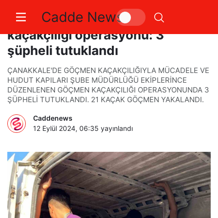
Cadde News
Çanakkale’de göçmen
kaçakçılığı operasyonu: 3
şüpheli tutuklandı
ÇANAKKALE'DE GÖÇMEN KAÇAKÇILIĞIYLA MÜCADELE VE
HUDUT KAPILARI ŞUBE MÜDÜRLÜĞÜ EKİPLERİNCE
DÜZENLENEN GÖÇMEN KAÇAKÇILIĞI OPERASYONUNDA 3
ŞÜPHELİ TUTUKLANDI. 21 KAÇAK GÖÇMEN YAKALANDI.
Caddenews
12 Eylül 2024, 06:35
yayınlandı