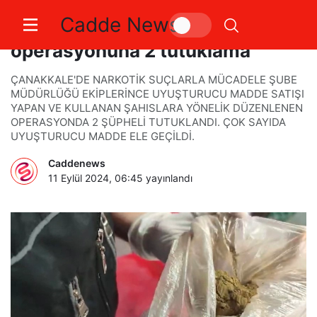
Cadde News
Çanakkale’de uyuşturucu
operasyonuna 2 tutuklama
ÇANAKKALE'DE NARKOTİK SUÇLARLA MÜCADELE ŞUBE
MÜDÜRLÜĞÜ EKİPLERİNCE UYUŞTURUCU MADDE SATIŞI
YAPAN VE KULLANAN ŞAHISLARA YÖNELİK DÜZENLENEN
OPERASYONDA 2 ŞÜPHELİ TUTUKLANDI. ÇOK SAYIDA
UYUŞTURUCU MADDE ELE GEÇİLDİ.
Caddenews
11 Eylül 2024, 06:45
yayınlandı