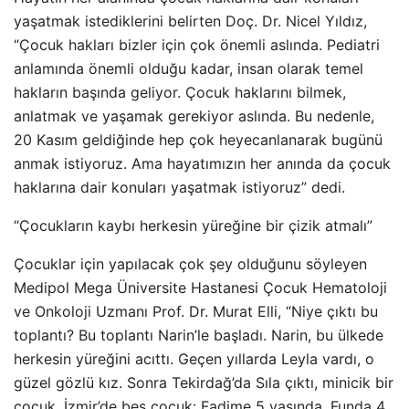
yaşatmak istediklerini belirten Doç. Dr. Nicel Yıldız,
“Çocuk hakları bizler için çok önemli aslında. Pediatri
anlamında önemli olduğu kadar, insan olarak temel
hakların başında geliyor. Çocuk haklarını bilmek,
anlatmak ve yaşamak gerekiyor aslında. Bu nedenle,
20 Kasım geldiğinde hep çok heyecanlanarak bugünü
anmak istiyoruz. Ama hayatımızın her anında da çocuk
haklarına dair konuları yaşatmak istiyoruz” dedi.
“Çocukların kaybı herkesin yüreğine bir çizik atmalı”
Çocuklar için yapılacak çok şey olduğunu söyleyen
Medipol Mega Üniversite Hastanesi Çocuk Hematoloji
ve Onkoloji Uzmanı Prof. Dr. Murat Elli, “Niye çıktı bu
toplantı? Bu toplantı Narin’le başladı. Narin, bu ülkede
herkesin yüreğini acıttı. Geçen yıllarda Leyla vardı, o
güzel gözlü kız. Sonra Tekirdağ’da Sıla çıktı, minicik bir
çocuk. İzmir’de beş çocuk: Fadime 5 yaşında, Funda 4