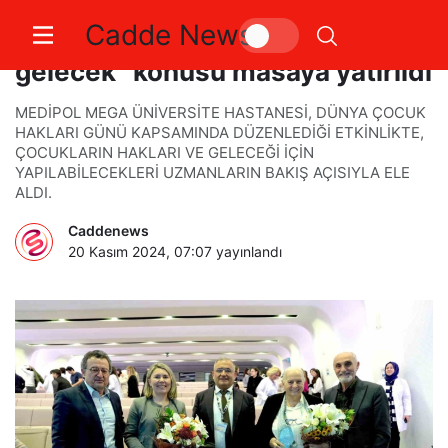
Cadde News
“Çocuklar için daha eşit bir
gelecek” konusu masaya yatırıldı
MEDİPOL MEGA ÜNİVERSİTE HASTANESİ, DÜNYA ÇOCUK
HAKLARI GÜNÜ KAPSAMINDA DÜZENLEDİĞİ ETKİNLİKTE,
ÇOCUKLARIN HAKLARI VE GELECEĞİ İÇİN
YAPILABİLECEKLERİ UZMANLARIN BAKIŞ AÇISIYLA ELE
ALDI.
Caddenews
20 Kasım 2024, 07:07
yayınlandı