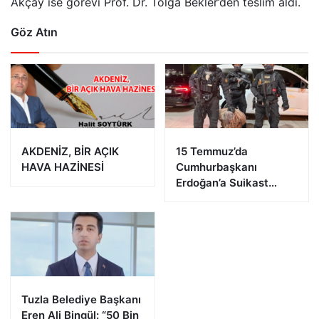
Akçay ise görevi Prof. Dr. Tolga Bekler’den teslim aldı.
Göz Atın
AKDENİZ, BİR AÇIK
15 Temmuz’da
HAVA HAZİNESİ
Cumhurbaşkanı
Erdoğan’a Suikast
Girişiminde Bulunan
FETÖ Firarisi B.K.
Afyonkarahisar’da
Yakalandı
Tuzla Belediye Başkanı
Eren Ali Bingül: “50 Bin