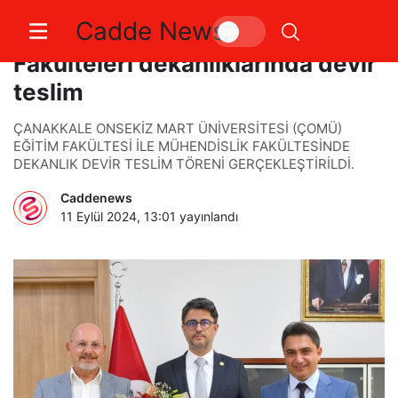
Cadde News
ÇOMü Eğitim ile Mühendislik
Fakülteleri dekanlıklarında devir
teslim
ÇANAKKALE ONSEKİZ MART ÜNİVERSİTESİ (ÇOMÜ)
EĞİTİM FAKÜLTESİ İLE MÜHENDİSLİK FAKÜLTESİNDE
DEKANLIK DEVİR TESLİM TÖRENİ GERÇEKLEŞTİRİLDİ.
Caddenews
11 Eylül 2024, 13:01
yayınlandı