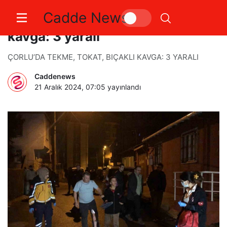
Cadde News
Çorlu’da tekme, tokat, bıçaklı
kavga: 3 yaralı
ÇORLU’DA TEKME, TOKAT, BIÇAKLI KAVGA: 3 YARALI
Caddenews
21 Aralık 2024, 07:05
yayınlandı