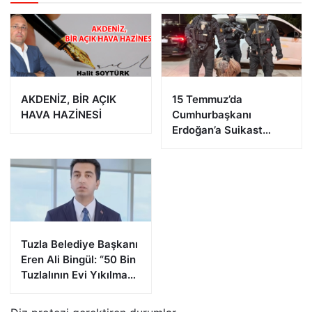
AKDENİZ, BİR AÇIK
15 Temmuz’da
HAVA HAZİNESİ
Cumhurbaşkanı
Erdoğan’a Suikast
Girişiminde Bulunan
FETÖ Firarisi B.K.
Afyonkarahisar’da
Yakalandı
Tuzla Belediye Başkanı
Eren Ali Bingül: “50 Bin
Tuzlalının Evi Yıkılma
Riskiyle Karşı Karşıya”