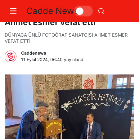
Cadde News
Dünyaca ünlü fotoğraf sanatçısı
Ahmet Esmer vefat etti
DÜNYACA ÜNLÜ FOTOĞRAF SANATÇISI AHMET ESMER
VEFAT ETTİ
Caddenews
11 Eylül 2024, 06:40
yayınlandı