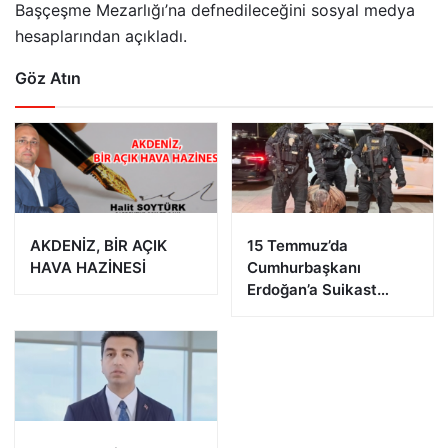
Başçeşme Mezarlığı’na defnedileceğini sosyal medya
hesaplarından açıkladı.
Göz Atın
AKDENİZ, BİR AÇIK
15 Temmuz’da
HAVA HAZİNESİ
Cumhurbaşkanı
Erdoğan’a Suikast
Girişiminde Bulunan
FETÖ Firarisi B.K.
Afyonkarahisar’da
Yakalandı