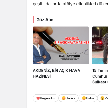
çeşitli dallarda atölye etkinlikleri düze
Göz Atın
AKDENİZ, BİR AÇIK HAVA
15 Tem
HAZİNESİ
Cumhurb
Suikast
FETÖ Fir
Afyonka
Beğendim
Harika
Haha
V