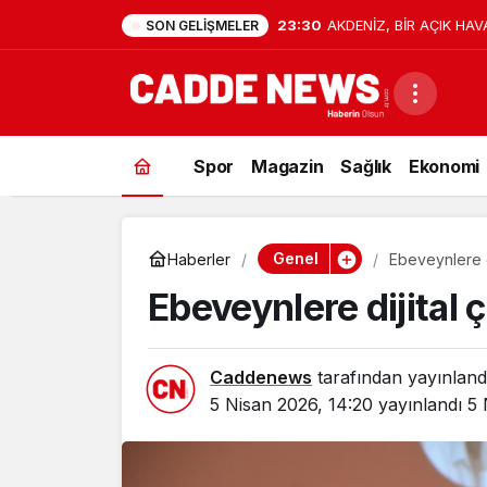
23:30
AKDENİZ, BİR AÇIK HAV
SON GELIŞMELER
Spor
Magazin
Sağlık
Ekonomi
Genel
Haberler
Ebeveynlere d
Ebeveynlere dijital 
Caddenews
tarafından yayınland
5 Nisan 2026, 14:20
yayınlandı
5 