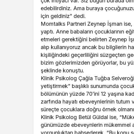
çok ihtiyacı var. Siz bugün burada ol
edebilirdiniz. Ama buraya çocuğunuzu 
için geldiniz” dedi.
Momtalks Partneri Zeynep İşman ise, 
yaptı. Anne babaların çocuklarının eğit
etmeleri gerektiğini belirten Zeynep İ
alıp kullanıyoruz ancak bu bilgilerin 
kişiliğindeki geçerliliğini süzgeçten 
bizim gözlerimizden görüyorlar, bu y
şeklinde konuştu.
Klinik Psikolog Çağla Tuğba Selveroğl
yetiştirmek” başlıklı sunumunda çocukla
bölümünün yüzde 70’ini 12 yaşına kadar
zarfında hayatı ebeveynlerinin tutum v
süreçte çocuklara doğru örnek olmanı
Klinik Psikolog Betül Güldal ise, “
günümüzde ebeveynlerin mükemmel an
yorgunluktan bahsederek, “Bu konu so