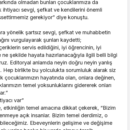
e farkında olmadan bunları çocuklarımıza da
ihtiyacı sevgi, şefkat ve kendilerini önemli
hissettirmemiz gerekiyor” diye konuştu.
ra yönelik şartsız sevgi, şefkat ve muhabbetin
ağını vurgulayarak şunları kaydetti;
iklerin servis edildiğini, iyi öğrencinin, iyi
şekilde hayata hazırlanacağıyla ilgili belli bilgi
yoruz. Editoryal anlamda neyin doğru neyin yanlış
Hep birlikte bu yolculukta sorumluluk alarak siz
ak çocuklarımızın hayatında olan, onlara değinen,
uklarımızın temel yoksunluklarını gidererek onları
ar.”
iyacı var”
, etkinliğin temel amacına dikkat çekerek, “Bizim
renmeye açık insanlar. Bizim temel derdimiz, o
abileceğimiz. Ebeveynlerin gelişime ve değişime