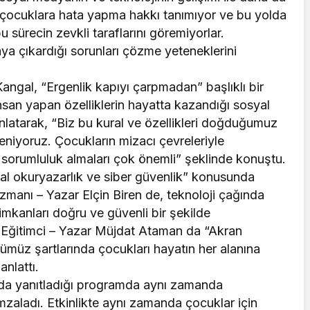
 çocuklara hata yapma hakkı tanımıyor ve bu yolda
 sürecin zevkli taraflarını göremiyorlar.
aya çıkardığı sorunları çözme yeteneklerini
ngal, “Ergenlik kapıyı çarpmadan” başlıklı bir
nsan yapan özelliklerin hayatta kazandığı sosyal
nlatarak, “Biz bu kural ve özellikleri doğduğumuz
niyoruz. Çocukların mizacı çevreleriyle
 sorumluluk almaları çok önemli” şeklinde konuştu.
al okuryazarlık ve siber güvenlik” konusunda
zmanı – Yazar Elçin Biren de, teknoloji çağında
imkanları doğru ve güvenli bir şekilde
en, Eğitimci – Yazar Müjdat Ataman da “Akran
nümüz şartlarında çocukları hayatın her alanına
anlattı.
nı da yanıtladığı programda aynı zamanda
 imzaladı. Etkinlikte aynı zamanda çocuklar için