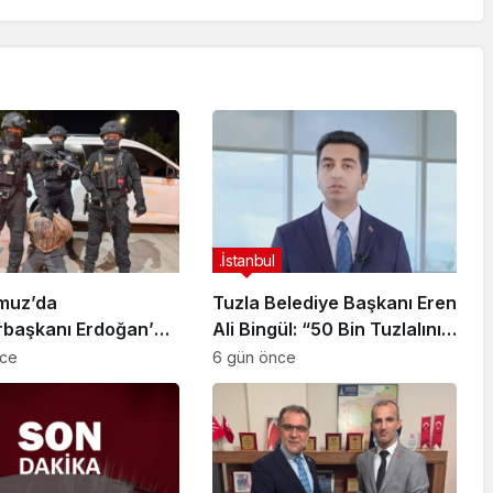
.İstanbul
muz’da
Tuzla Belediye Başkanı Eren
başkanı Erdoğan’a
Ali Bingül: “50 Bin Tuzlalının
 Girişiminde Bulunan
Evi Yıkılma Riskiyle Karşı
nce
6 gün önce
arisi B.K.
Karşıya”
arahisar’da
ndı