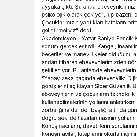
ayyuka çıktı. Şu anda ebeveynlerimiz
psikolojik olarak çok yorulup bazen, bu
Çocuklarımızın yaptıkları hataların ort
geliştirmeliyiz” dedi.
Akademisyen – Yazar Saniye Bencik Ka
sonum gerçekleştirdi. Kangal, insanı i
beceriler ve manevi ilkeler olduğunu a
andan itibaren ebeveynlerimizden öğre
şekilleniyor. Bu anlamda ebeveynlerin
“Yapay zeka çağında ebevenylik: Dijit
görüşlerini açıklayan Siber Güvenlik U
ebeveynlerin ve çocukların teknolojik 
kullanabilmelerinin yollarını anlatırk
zorbalığına dur de” başlığı altında gü
doğru şekilde hazırlanmasının yolların 
Konuşmacıların, davetlilerin soruları
konuşmacılar, kitaplarını okurları için