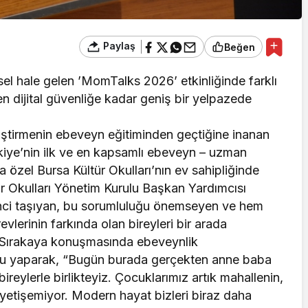
Paylaş
Beğen
sel hale gelen ’MomTalks 2026’ etkinliğinde farklı
n dijital güvenliğe kadar geniş bir yelpazede
etiştirmenin ebeveyn eğitiminden geçtiğine inanan
kiye’nin ilk ve en kapsamlı ebeveyn – uzman
özel Bursa Kültür Okulları’nın ev sahipliğinde
r Okulları Yönetim Kurulu Başkan Yardımcısı
linci taşıyan, bu sorumluluğu önemseyen ve hem
vlerinin farkında olan bireyleri bir arada
i. Sırakaya konuşmasında ebeveynlik
rgu yaparak, “Bugün burada gerçekten anne baba
ireylerle birlikteyiz. Çocuklarımız artık mahallenin,
yetişemiyor. Modern hayat bizleri biraz daha