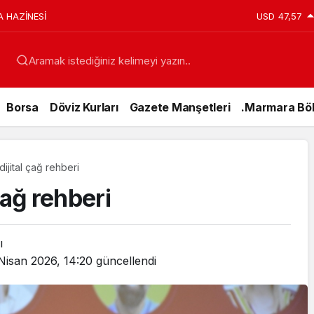
A HAZİNESİ
USD
47,57
Aramak istediğiniz kelimeyi yazın..
Borsa
Döviz Kurları
Gazete Manşetleri
.Marmara Böl
ijital çağ rehberi
çağ rehberi
ı
Nisan 2026, 14:20
güncellendi
Genel
15 Temmuz’da