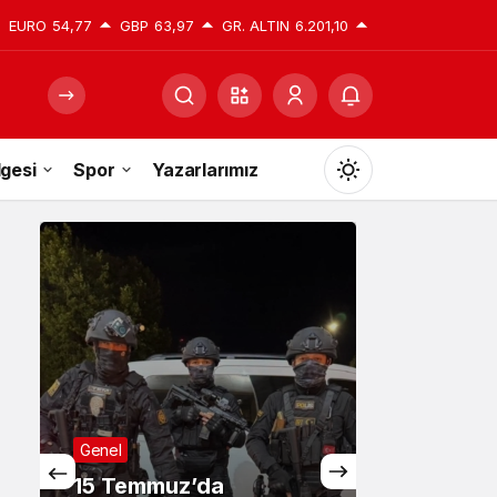
EURO
54,77
GBP
63,97
GR. ALTIN
6.201,10
gesi
Spor
Yazarlarımız
Mod
değiştir
Gündüz Modu
Gündüz modunu seçin.
Gece Modu
Gece modunu seçin.