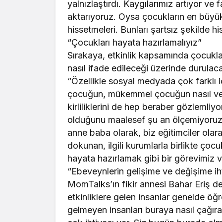
yalnızlaştırdı. Kaygılarımız artıyor v
aktarıyoruz. Oysa çocukların en büyük 
hissetmeleri. Bunları şartsız şekilde 
“Çocukları hayata hazırlamalıyız”
Sırakaya, etkinlik kapsamında çocukla
nasıl ifade edileceği üzerinde durulac
“Özellikle sosyal medyada çok farklı içer
çocuğun, mükemmel çocuğun nasıl ve ne 
kirliliklerini de hep beraber gözlemli
olduğunu maalesef şu an ölçemiyoruz. 
anne baba olarak, biz eğitimciler olar
dokunan, ilgili kurumlarla birlikte çoc
hayata hazırlamak gibi bir görevimiz v
“Ebeveynlerin gelişime ve değişime iht
MomTalks’ın fikir annesi Bahar Eriş de
etkinliklere gelen insanlar genelde öğ
gelmeyen insanları buraya nasıl çağır