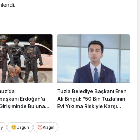
nlendi.
muz’da
Tuzla Belediye Başkanı Eren
aşkanı Erdoğan’a
Ali Bingül: “50 Bin Tuzlalının
 Girişiminde Bulunan
Evi Yıkılma Riskiyle Karşı
arisi B.K.
Karşıya”
rahisar’da Yakalandı
ay
Üzgün
Kızgın