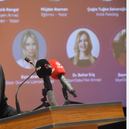
Cumhurbaşkanı
Erdoğan’a Suikast
Girişiminde Bulunan
FETÖ Firarisi B.K.
, BİR AÇIK
Afyonkarahisar’da
ZİNESİ
Yakalandı