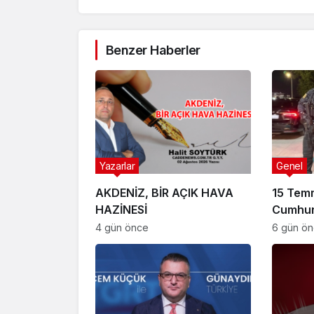
Benzer Haberler
Yazarlar
Genel
AKDENİZ, BİR AÇIK HAVA
15 Tem
HAZİNESİ
Cumhur
Suikast
4 gün önce
6 gün ö
FETÖ Fir
Afyonk
Yakala