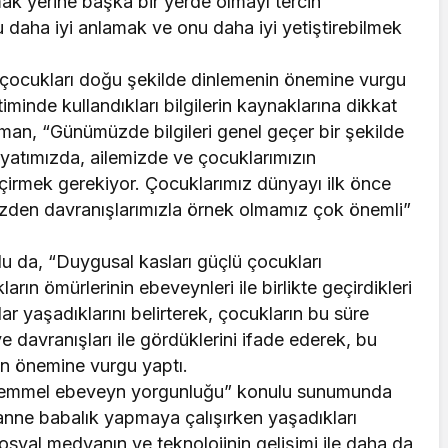
mak yerine başka bir yerde olmayı tercih
daha iyi anlamak ve onu daha iyi yetiştirebilmek
çocukları doğu şekilde dinlemenin önemine vurgu
iminde kullandıkları bilgilerin kaynaklarına dikkat
şman, “Günümüzde bilgileri genel geçer bir şekilde
hayatımızda, ailemizde ve çocuklarımızın
geçirmek gerekiyor. Çocuklarımız dünyayı ilk önce
üzden davranışlarımızla örnek olmamız çok önemli”
u da, “Duygusal kasları güçlü çocukları
rın ömürlerinin ebeveynleri ile birlikte geçirdikleri
 yaşadıklarını belirterek, çocukların bu süre
e davranışları ile gördüklerini ifade ederek, bu
n önemine vurgu yaptı.
Mükemmel ebeveyn yorgunluğu” konulu sunumunda
ne babalık yapmaya çalışırken yaşadıkları
syal medyanın ve teknolojinin gelişimi ile daha da