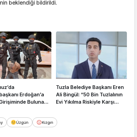
in beklendiği bildirildi.
muz’da
Tuzla Belediye Başkanı Eren
aşkanı Erdoğan’a
Ali Bingül: “50 Bin Tuzlalının
 Girişiminde Bulunan
Evi Yıkılma Riskiyle Karşı
arisi B.K.
Karşıya”
rahisar’da Yakalandı
ay
Üzgün
Kızgın