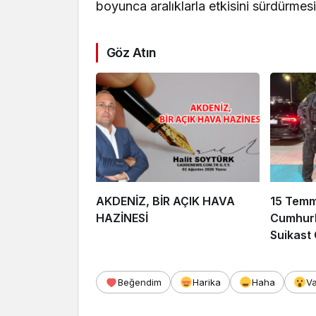
boyunca aralıklarla etkisini sürdürmesin
Göz Atın
AKDENİZ, BİR AÇIK HAVA
15 Tem
HAZİNESİ
Cumhurb
Suikast
FETÖ Fir
Afyonka
Beğendim
Harika
Haha
V