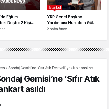
.İstanbul
da Eğitim
YRP Genel Başkan
teri Düştü: 2 Kişi
Yardımcısı Nureddin Gül
dı
Sancaktepe Teşkilatıyla Bir
önce
2 hafta önce
Araya Geldi
niz Sondaj Gemisi’ne ‘Sıfır Atık Festivali’ yazılı bir pankart
ondaj Gemisi’ne ‘Sıfır Atık
pankart asıldı
ı