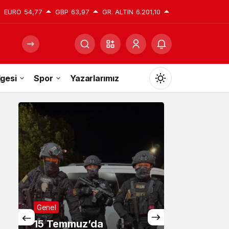
EURO
54,77
GBP
63,97
GR. ALTIN
6.201,10
gesi
Spor
Yazarlarımız
Mod
değiştir
Gündüz Modu
Gündüz modunu seçin.
Gece Modu
Genel
Gece modunu seçin.
15 Temmuz’da