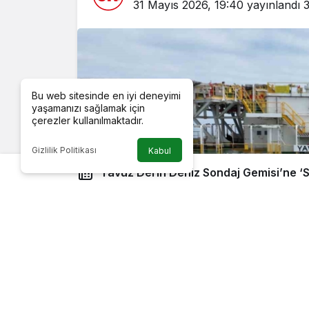
31 Mayıs 2026, 19:40
yayınlandı
3
Bu web sitesinde en iyi deneyimi
yaşamanızı sağlamak için
çerezler kullanılmaktadır.
Gizlilik Politikası
Kabul
Yavuz Derin Deniz Sondaj Gemisi’ne ‘Sıfır Atık Festivali’ yazılı bir
pankart asıldı