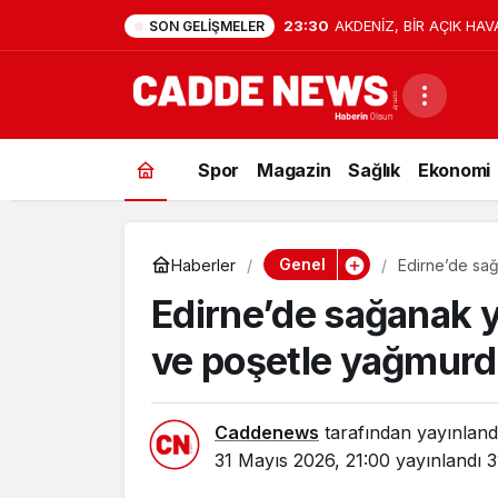
23:30
AKDENİZ, BİR AÇIK HAV
SON GELIŞMELER
Spor
Magazin
Sağlık
Ekonomi
Genel
Haberler
Edirne’de sa
korunmaya çal
Edirne’de sağanak y
ve poşetle yağmurd
Caddenews
tarafından yayınland
31 Mayıs 2026, 21:00
yayınlandı
3