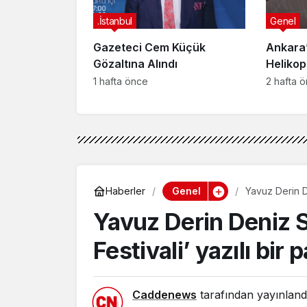
.İstanbul
Genel
Gazeteci Cem Küçük
Ankara’
Gözaltına Alındı
Helikop
Yaralan
1 hafta önce
2 hafta 
Genel
Haberler
Yavuz Derin De
asıldı
Yavuz Derin Deniz S
Festivali’ yazılı bir 
Caddenews
tarafından yayınland