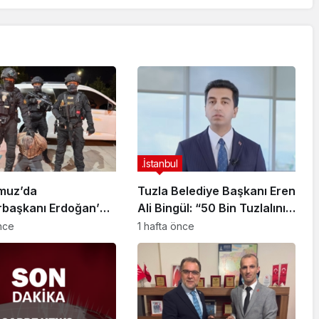
.İstanbul
muz’da
Tuzla Belediye Başkanı Eren
başkanı Erdoğan’a
Ali Bingül: “50 Bin Tuzlalının
 Girişiminde Bulunan
Evi Yıkılma Riskiyle Karşı
önce
1 hafta önce
arisi B.K.
Karşıya”
arahisar’da
ndı