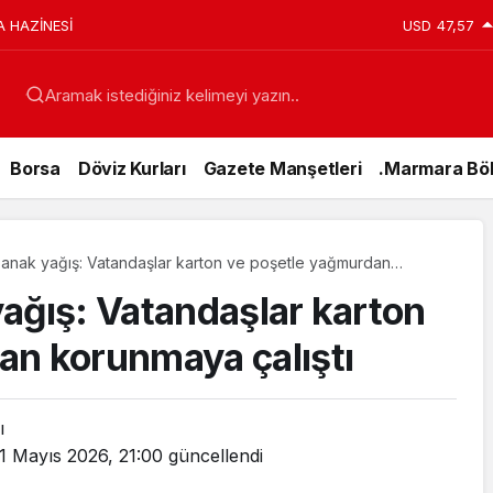
A HAZİNESİ
USD
47,57
Aramak istediğiniz kelimeyi yazın..
Borsa
Döviz Kurları
Gazete Manşetleri
.Marmara Böl
ğanak yağış: Vatandaşlar karton ve poşetle yağmurdan
ıştı
ağış: Vatandaşlar karton
an korunmaya çalıştı
ı
1 Mayıs 2026, 21:00
güncellendi