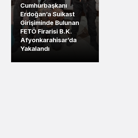
Cumhurbaşkanı
Sistem Modu
.İstanbul
Erdoğan’a Suikast
Sistem modunu seçin.
Girişiminde Bulunan
Tuzla Be
FETÖ Firarisi B.K.
Eren Ali
Afyonkarahisar’da
Tuzlalın
Yakalandı
Riskiyle