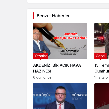
Benzer Haberler
Yazarlar
Genel
AKDENİZ, BİR AÇIK HAVA
15 Tem
HAZİNESİ
Cumhur
Suikast
6 gün önce
1 hafta 
FETÖ Fir
Afyonk
Yakala