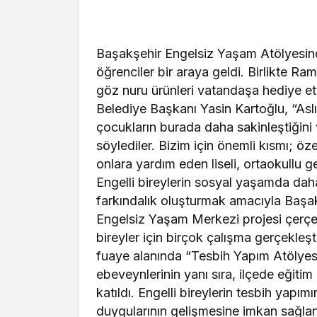
Başakşehir Engelsiz Yaşam Atölyesinde
öğrenciler bir araya geldi. Birlikte R
göz nuru ürünleri vatandaşa hediye ett
Belediye Başkanı Yasin Kartoğlu, “Asl
çocukların burada daha sakinleştiğini 
söylediler. Bizim için önemli kısmı; ö
onlara yardım eden liseli, ortaokullu g
Engelli bireylerin sosyal yaşamda daha
farkındalık oluşturmak amacıyla Başak
Engelsiz Yaşam Merkezi projesi çerçe
bireyler için birçok çalışma gerçekleşt
fuaye alanında “Tesbih Yapım Atölyesi” 
ebeveynlerinin yanı sıra, ilçede eğitim
katıldı. Engelli bireylerin tesbih yapımı
duygularının gelişmesine imkan sağla