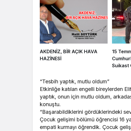
AKDENİZ, BİR AÇIK HAVA
15 Tem
HAZİNESİ
Cumhurb
Suikast
FETÖ Fir
Afyonka
“Tesbih yaptık, mutlu oldum”
Etkinliğe katılan engelli bireylerden E
yaptık, onun için mutlu oldum, arkadaş
konuştu.
“Başarabildiklerini gördüklerindeki se
Çocuk gelişimi bölümü öğrencisi 16 ya
empati kurmayı öğrendik. Çocuk geliş