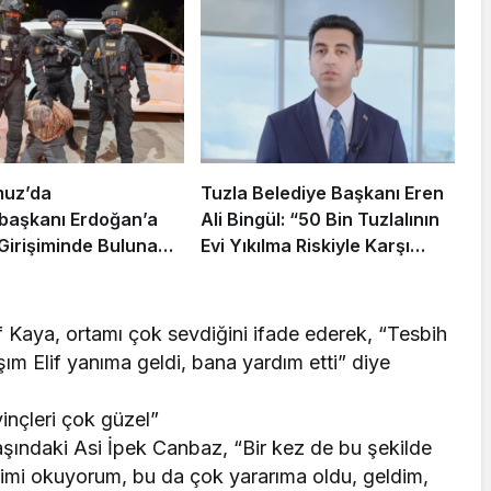
muz’da
Tuzla Belediye Başkanı Eren
aşkanı Erdoğan’a
Ali Bingül: “50 Bin Tuzlalının
 Girişiminde Bulunan
Evi Yıkılma Riskiyle Karşı
arisi B.K.
Karşıya”
rahisar’da Yakalandı
lif Kaya, ortamı çok sevdiğini ifade ederek, “Tesbih
ım Elif yanıma geldi, bana yardım etti” diye
vinçleri çok güzel”
şındaki Asi İpek Canbaz, “Bir kez de bu şekilde
imi okuyorum, bu da çok yararıma oldu, geldim,