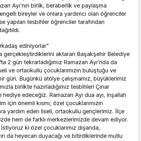
zan Ayı’nın birlik, beraberlik ve paylaşma
 engelli bireyler ve onlara yardımcı olan öğrenciler
se yapılan tesbihler öğrenciler tarafından
ğıtıldı.
rkadaş ediniyorlar”
ma gerçekleştirdiklerini aktaran Başakşehir Belediye
afta 2 gün tekrarladığımız Ramazan Ayı’nda da
seli ve ortaokullu çocuklarımızın buluştuğu ve
ğı bir gün. Bugünkü atölye çalışmamız, büyüklerimiz
mızla birlikte hazırladığımız tesbihleri Çınar
e hediye edeceğiz. Ramazan Ayı dua ayı, inşallah
zim için önemli kısmı; özel çocuklarımızın
a yardım eden liseli, ortaokullu gençlerimiz. İlçe
mizde hem de farklı merkezlerimizde devam ediyor.
 İstiyoruz ki özel çocuklarımız dışarıda,
rın da heyecan duyacağı ve bitirdiklerinde mutlu