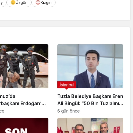
ay
Üzgün
Kızgın
.İstanbul
muz’da
Tuzla Belediye Başkanı Eren
başkanı Erdoğan’a
Ali Bingül: “50 Bin Tuzlalının
 Girişiminde Bulunan
Evi Yıkılma Riskiyle Karşı
nce
6 gün önce
arisi B.K.
Karşıya”
arahisar’da
ndı