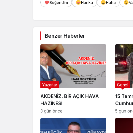
Beğendim
Harika
Haha
V
Benzer Haberler
Yazarlar
Genel
AKDENİZ, BİR AÇIK HAVA
15 Tem
HAZİNESİ
Cumhur
Suikast
3 gün önce
5 gün ö
FETÖ Fir
Afyonk
Yakala