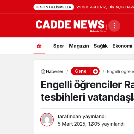
9:41
15 Temmuz’da Cumhurbaşk
SON GELIŞMELER
Firarisi B.K. Afyonkarahis
Spor
Magazin
Sağlık
Ekonomi
Genel
Haberler
Engelli öğren
etti
Engelli öğrenciler R
tesbihleri vatandaşl
tarafından yayınlandı
5 Mart 2025, 12:05
yayınlandı