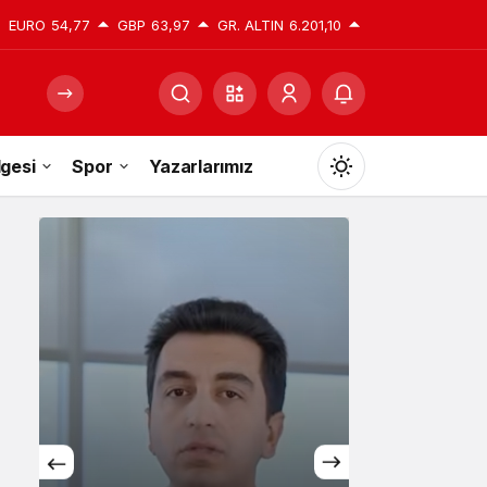
EURO
54,77
GBP
63,97
GR. ALTIN
6.201,10
gesi
Spor
Yazarlarımız
Mod
değiştir
Gündüz Modu
Gündüz modunu seçin.
Gece Modu
Gece modunu seçin.