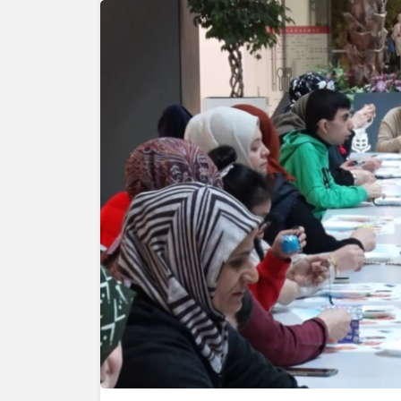
Yazarlar
AKDENİZ
HAVA HA