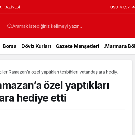
anı Erdoğan’a Suikast Girişiminde Bulunan FETÖ
USD
47,57
ar’da Yakalandı
Aramak istediğiniz kelimeyi yazın..
Borsa
Döviz Kurları
Gazete Manşetleri
.Marmara Böl
ciler Ramazan’a özel yaptıkları tesbihleri vatandaşlara hediye
amazan’a özel yaptıkları
ara hediye etti
Genel
15 Temmuz’da