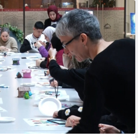
Cumhurbaşkanı
Erdoğan’a Suikast
Girişiminde Bulunan
FETÖ Firarisi B.K.
, BİR AÇIK
Afyonkarahisar’da
ZİNESİ
Yakalandı