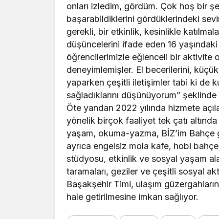
onları izledim, gördüm. Çok hoş bir ş
başarabildiklerini gördüklerindeki sevi
gerekli, bir etkinlik, kesinlikle katılma
düşüncelerini ifade eden 16 yaşındaki
öğrencilerimizle eğlenceli bir aktivit
deneyimlemişler. El becerilerini, küçük 
yaparken çeşitli iletişimler tabi ki de
sağladıklarını düşünüyorum” şeklinde
Öte yandan 2022 yılında hizmete açıla
yönelik birçok faaliyet tek çatı altında
yaşam, okuma-yazma, BİZ’im Bahçe gibi
ayrıca engelsiz mola kafe, hobi bahçes
stüdyosu, etkinlik ve sosyal yaşam alan
taramaları, geziler ve çeşitli sosyal ak
Başakşehir Timi, ulaşım güzergahlarının
hale getirilmesine imkan sağlıyor.