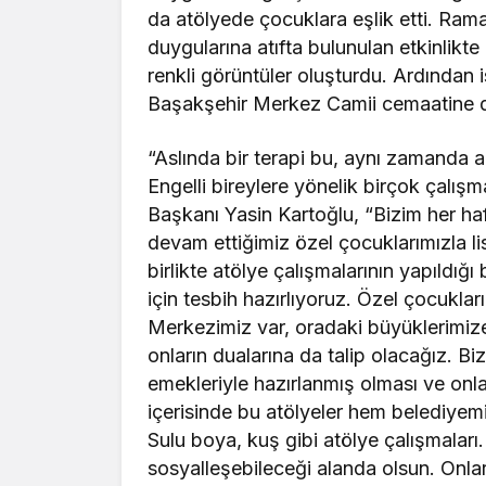
da atölyede çocuklara eşlik etti. Rama
duygularına atıfta bulunulan etkinlikte
renkli görüntüler oluşturdu. Ardından i
Başakşehir Merkez Camii cemaatine da
“Aslında bir terapi bu, aynı zamanda a
Engelli bireylere yönelik birçok çalış
Başkanı Yasin Kartoğlu, “Bizim her h
devam ettiğimiz özel çocuklarımızla li
birlikte atölye çalışmalarının yapıldı
için tesbih hazırlıyoruz. Özel çocukları
Merkezimiz var, oradaki büyüklerimiz
onların dualarına da talip olacağız. Bi
emekleriyle hazırlanmış olması ve onlar
içerisinde bu atölyeler hem belediye
Sulu boya, kuş gibi atölye çalışmaları.
sosyalleşebileceği alanda olsun. Onla