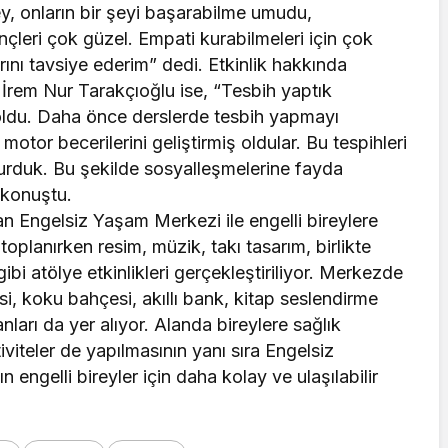
ey, onların bir şeyi başarabilme umudu,
nçleri çok güzel. Empati kurabilmeleri için çok
larını tavsiye ederim” dedi. Etkinlik hakkında
 İrem Nur Tarakçıoğlu ise, “Tesbih yaptık
e oldu. Daha önce derslerde tesbih yapmayı
motor becerilerini geliştirmiş oldular. Bu tespihleri
 kurduk. Bu şekilde sosyalleşmelerine fayda
 konuştu.
n Engelsiz Yaşam Merkezi ile engelli bireylere
 toplanırken resim, müzik, takı tasarım, birlikte
 atölye etkinlikleri gerçekleştiriliyor. Merkezde
i, koku bahçesi, akıllı bank, kitap seslendirme
ları da yer alıyor. Alanda bireylere sağlık
tiviteler de yapılmasının yanı sıra Engelsiz
 engelli bireyler için daha kolay ve ulaşılabilir