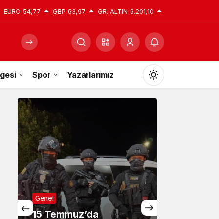
EURO
54,77
GBP
63,97
GR. ALTIN
6.201,10
gesi
Spor
Yazarlarımız
Mod
değiştir
Gündüz Modu
Gündüz modunu seçin.
Gece Modu
Genel
Gece modunu seçin.
15 Temmuz’da