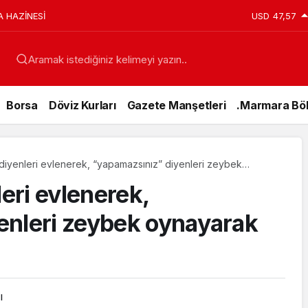
A HAZİNESİ
USD
47,57
Aramak istediğiniz kelimeyi yazın..
Borsa
Döviz Kurları
Gazete Manşetleri
.Marmara Böl
” diyenleri evlenerek, “yapamazsınız” diyenleri zeybek
sturdular
leri evlenerek,
enleri zeybek oynayarak
ı