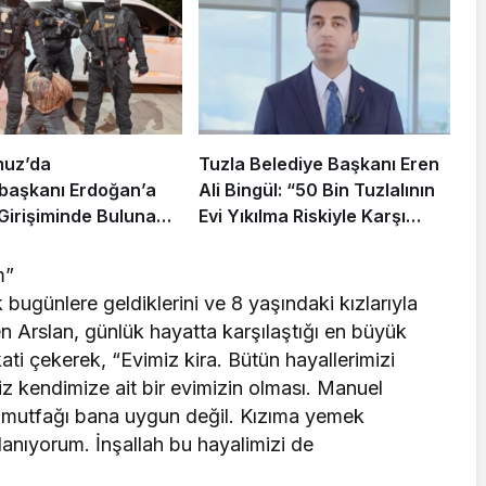
muz’da
Tuzla Belediye Başkanı Eren
aşkanı Erdoğan’a
Ali Bingül: “50 Bin Tuzlalının
 Girişiminde Bulunan
Evi Yıkılma Riskiyle Karşı
arisi B.K.
Karşıya”
rahisar’da Yakalandı
m”
bugünlere geldiklerini ve 8 yaşındaki kızlarıyla
n Arslan, günlük hayatta karşılaştığı en büyük
ati çekerek, “Evimiz kira. Bütün hayallerimizi
iz kendimize ait bir evimizin olması. Manuel
n mutfağı bana uygun değil. Kızıma yemek
anıyorum. İnşallah bu hayalimizi de