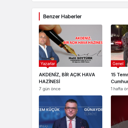
Benzer Haberler
Yazarlar
Genel
AKDENİZ, BİR AÇIK HAVA
15 Tem
HAZİNESİ
Cumhur
Suikast
7 gün önce
1 hafta 
FETÖ Fir
Afyonk
Yakala