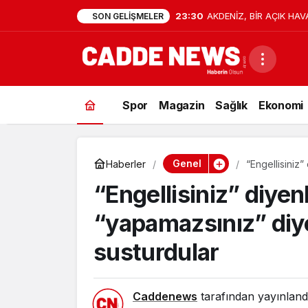
23:30
AKDENİZ, BİR AÇIK HAV
SON GELIŞMELER
Spor
Magazin
Sağlık
Ekonomi
Genel
Haberler
“Engellisiniz
oynayarak su
“Engellisiniz” diyen
“yapamazsınız” diy
susturdular
Caddenews
tarafından yayınland