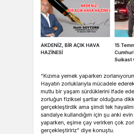
AKDENİZ, BİR AÇIK HAVA
15 Tem
HAZİNESİ
Cumhurb
Suikast
FETÖ Fir
Afyonka
“Kızıma yemek yaparken zorlanıyoru
Hayatın zorluklarıyla mücadele ederek 
mutlu bir yaşam sürdüklerini ifade ede
zorluğun fiziksel şartlar olduğuna dikk
gerçekleştirdik ama şimdi tek hayalim
sandalye kullandığım için şu anki evi
yaparken, eşime çay verirken çok zorl
gerçekleştiririz” diye konuştu.