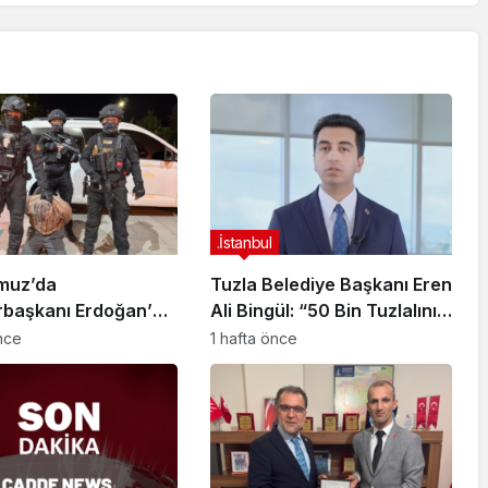
.İstanbul
muz’da
Tuzla Belediye Başkanı Eren
başkanı Erdoğan’a
Ali Bingül: “50 Bin Tuzlalının
 Girişiminde Bulunan
Evi Yıkılma Riskiyle Karşı
önce
1 hafta önce
arisi B.K.
Karşıya”
arahisar’da
ndı