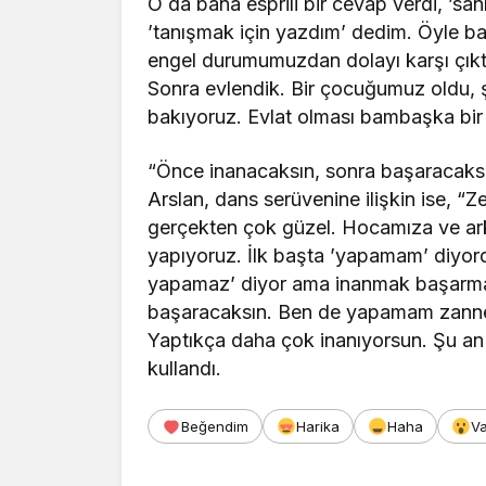
O da bana esprili bir cevap verdi, ’san
’tanışmak için yazdım’ dedim. Öyle baş
engel durumumuzdan dolayı karşı çıkt
Sonra evlendik. Bir çocuğumuz oldu, 
bakıyoruz. Evlat olması bambaşka bir
“Önce inanacaksın, sonra başaracaks
Arslan, dans serüvenine ilişkin ise, “Z
gerçekten çok güzel. Hocamıza ve ar
yapıyoruz. İlk başta ’yapamam’ diyord
yapamaz’ diyor ama inanmak başarmanı
başaracaksın. Ben de yapamam zannet
Yaptıkça daha çok inanıyorsun. Şu an 
kullandı.
Beğendim
Harika
Haha
V