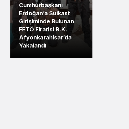
Cumhurbaşkanı
Sistem Modu
.İstanbul
Erdoğan’a Suikast
Sistem modunu seçin.
Girişiminde Bulunan
Tuzla Be
FETÖ Firarisi B.K.
Eren Ali
Afyonkarahisar’da
Tuzlalın
Yakalandı
Riskiyle