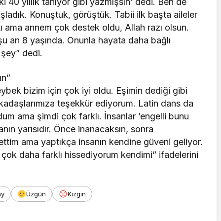
ki 40 yıllık tanıyor gibi yazmışsın’ dedi. Ben de
ladık. Konuştuk, görüştük. Tabii ilk başta aileler
ı ama annem çok destek oldu, Allah razı olsun.
şu an 8 yaşında. Onunla hayata daha bağlı
 şey” dedi.
ın”
eybek bizim için çok iyi oldu. Eşimin dediği gibi
kadaşlarımıza teşekkür ediyorum. Latin dans da
um ama şimdi çok farklı. İnsanlar ’engelli bunu
n yarısıdır. Önce inanacaksın, sonra
tim ama yaptıkça insanın kendine güveni geliyor.
çok daha farklı hissediyorum kendimi” ifadelerini
ay
Üzgün
Kızgın