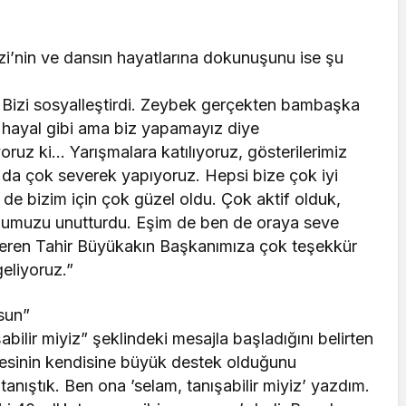
’nin ve dansın hayatlarına dokunuşunu ise şu
. Bizi sosyalleştirdi. Zeybek gerçekten bambaşka
r hayal gibi ama biz yapamayız diye
ruz ki… Yarışmalara katılıyoruz, gösterilerimiz
 da çok severek yapıyoruz. Hepsi bize çok iyi
e bizim için çok güzel oldu. Çok aktif olduk,
umumuzu unutturdu. Eşim de ben de oraya seve
 veren Tahir Büyükakın Başkanımıza çok teşekkür
geliyoruz.”
sun”
abilir miyiz” şeklindeki mesajla başladığını belirten
nesinin kendisine büyük destek olduğunu
tanıştık. Ben ona ’selam, tanışabilir miyiz’ yazdım.