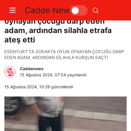
Cadde News
Esenyurt’ta sokakta oyun
oynayan çocuğu darp eden
adam, ardından silahla etrafa
ateş etti
ESENYURT’TA SOKAKTA OYUN OYNAYAN ÇOCUĞU DARP
EDEN ADAM, ARDINDAN SİLAHLA KURŞUN SAÇTI
Caddenews
15 Ağustos 2024, 07:54
yayınlandı
15 Ağustos 2024, 10:29
güncellendi