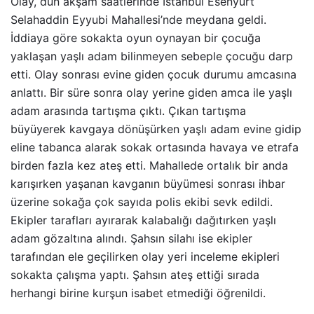
Olay, dün akşam saatlerinde İstanbul Esenyurt
Selahaddin Eyyubi Mahallesi’nde meydana geldi.
İddiaya göre sokakta oyun oynayan bir çocuğa
yaklaşan yaşlı adam bilinmeyen sebeple çocuğu darp
etti. Olay sonrası evine giden çocuk durumu amcasına
anlattı. Bir süre sonra olay yerine giden amca ile yaşlı
adam arasında tartışma çıktı. Çıkan tartışma
büyüyerek kavgaya dönüşürken yaşlı adam evine gidip
eline tabanca alarak sokak ortasında havaya ve etrafa
birden fazla kez ateş etti. Mahallede ortalık bir anda
karışırken yaşanan kavganın büyümesi sonrası ihbar
üzerine sokağa çok sayıda polis ekibi sevk edildi.
Ekipler tarafları ayırarak kalabalığı dağıtırken yaşlı
adam gözaltına alındı. Şahsın silahı ise ekipler
tarafından ele geçilirken olay yeri inceleme ekipleri
sokakta çalışma yaptı. Şahsın ateş ettiği sırada
herhangi birine kurşun isabet etmediği öğrenildi.