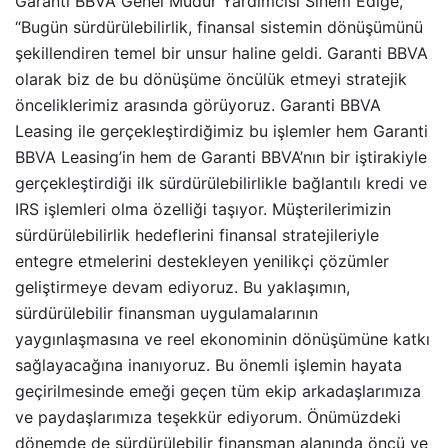
Garanti BBVA Genel Müdür Yardımcısı Sinem Edige,
“Bugün sürdürülebilirlik, finansal sistemin dönüşümünü
şekillendiren temel bir unsur haline geldi. Garanti BBVA
olarak biz de bu dönüşüme öncülük etmeyi stratejik
önceliklerimiz arasında görüyoruz. Garanti BBVA
Leasing ile gerçekleştirdiğimiz bu işlemler hem Garanti
BBVA Leasing’in hem de Garanti BBVA’nın bir iştirakiyle
gerçekleştirdiği ilk sürdürülebilirlikle bağlantılı kredi ve
IRS işlemleri olma özelliği taşıyor. Müşterilerimizin
sürdürülebilirlik hedeflerini finansal stratejileriyle
entegre etmelerini destekleyen yenilikçi çözümler
geliştirmeye devam ediyoruz. Bu yaklaşımın,
sürdürülebilir finansman uygulamalarının
yaygınlaşmasına ve reel ekonominin dönüşümüne katkı
sağlayacağına inanıyoruz. Bu önemli işlemin hayata
geçirilmesinde emeği geçen tüm ekip arkadaşlarımıza
ve paydaşlarımıza teşekkür ediyorum. Önümüzdeki
dönemde de sürdürülebilir finansman alanında öncü ve