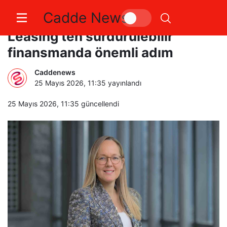
Cadde News
Garanti BBVA ve Garanti BBVA
Leasing’ten sürdürülebilir
finansmanda önemli adım
Caddenews
25 Mayıs 2026, 11:35
yayınlandı
25 Mayıs 2026, 11:35
güncellendi