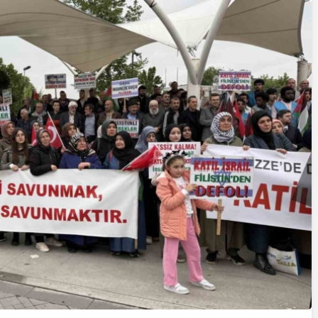
Cumhurbaşk
Erdoğan’a S
Girişiminde 
Yazarlar
FETÖ Firarisi
AKDENİZ, BİR AÇIK
Afyonkarahi
HAVA HAZİNESİ
Yakalandı