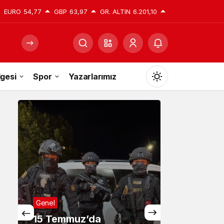
EURO
54,77
GBP
63,97
GR. ALTIN
6.201,10
gesi
Spor
Yazarlarımız
Mod
değiştir
Gündüz Modu
Gündüz modunu seçin.
Gece Modu
Gece modunu seçin.
da