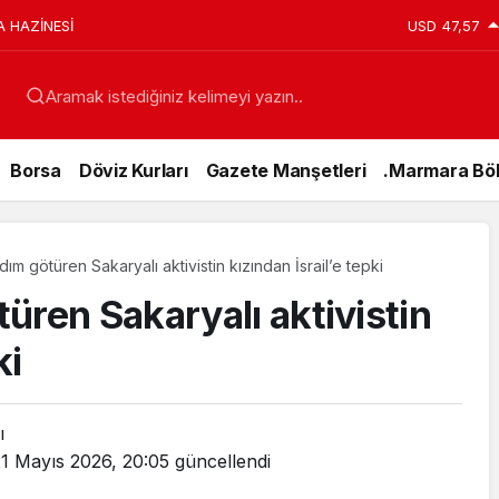
A HAZİNESİ
USD
47,57
Aramak istediğiniz kelimeyi yazın..
Borsa
Döviz Kurları
Gazete Manşetleri
.Marmara Böl
m götüren Sakaryalı aktivistin kızından İsrail’e tepki
üren Sakaryalı aktivistin
ki
ı
Genel
1 Mayıs 2026, 20:05
güncellendi
15 Temmuz’