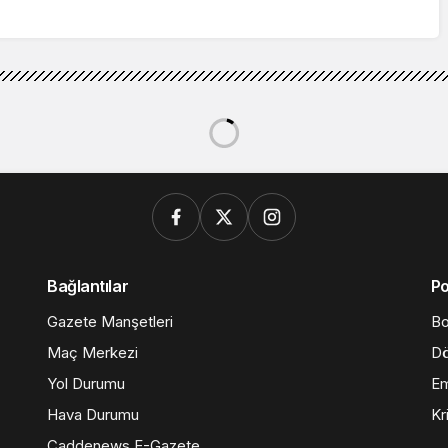
Araya Geldi
Bağlantılar
Po
Gazete Manşetleri
Bo
Maç Merkezi
Dö
Yol Durumu
Em
Hava Durumu
Kr
Caddenews E-Gazete