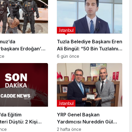
.İstanbul
muz’da
Tuzla Belediye Başkanı Eren
başkanı Erdoğan’a
Ali Bingül: “50 Bin Tuzlalının
 Girişiminde Bulunan
Evi Yıkılma Riskiyle Karşı
nce
6 gün önce
arisi B.K.
Karşıya”
arahisar’da
ndı
.İstanbul
da Eğitim
YRP Genel Başkan
teri Düştü: 2 Kişi
Yardımcısı Nureddin Gül
dı
Sancaktepe Teşkilatıyla Bir
önce
2 hafta önce