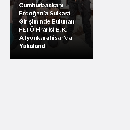
anı
Sistem Modu
.İstanbul
uikast
Sistem modunu seçin.
Bulunan
Tuzla Belediye Başkanı
 B.K.
Eren Ali Bingül: “50 Bin
sar’da
Tuzlalının Evi Yıkılma
Riskiyle Karşı Karşıya”