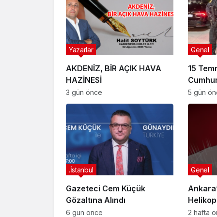
Yazarlar
Genel
AKDENİZ, BİR AÇIK HAVA
15 Tem
HAZİNESİ
Cumhur
Suikast
3 gün önce
5 gün ö
FETÖ Fir
Afyonk
Yakala
.İstanbul
Genel
Gazeteci Cem Küçük
Ankara’
Gözaltına Alındı
Helikop
Yaralan
6 gün önce
2 hafta 