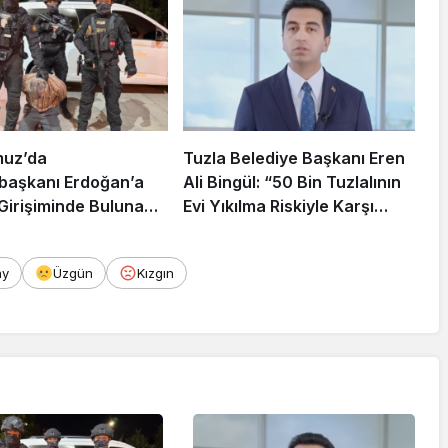
muz’da
Tuzla Belediye Başkanı Eren
aşkanı Erdoğan’a
Ali Bingül: “50 Bin Tuzlalının
 Girişiminde Bulunan
Evi Yıkılma Riskiyle Karşı
arisi B.K.
Karşıya”
rahisar’da Yakalandı
ay
Üzgün
Kızgın