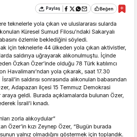
Paylaş
Beğen
e teknelerle yola çıkan ve uluslararası sularda
alıkonulan Küresel Sumud Filosu’ndaki Sakaryalı
babasını özlemle beklediğini söyledi.
k için teknelerle 44 ülkeden yola çıkan aktivistler,
ularda saldırıya uğrayarak alıkonulmuştu. İçinde
eden Özkan Özer’inde olduğu 78 Türk katılımcı
mon Havalimanı’ndan yola çıkarak, saat 17.30
. İsrail’in saldırısı sonrasında alıkonulan babasından
Özer, Adapazarı ilçesi 15 Temmuz Demokrasi
ir araya geldi. Burada açıklamalarda bulunan Özer,
erek İsrail’i kınadı.
nları zorla alıkoydular”
Özkan Özer’in kızı Zeynep Özer, “Bugün burada
osunun yalnız olmadığını göstermek için toplandık.