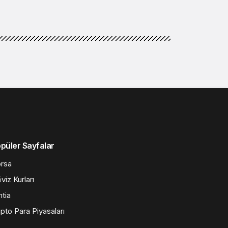
püler Sayfalar
rsa
viz Kurları
tia
ipto Para Piyasaları