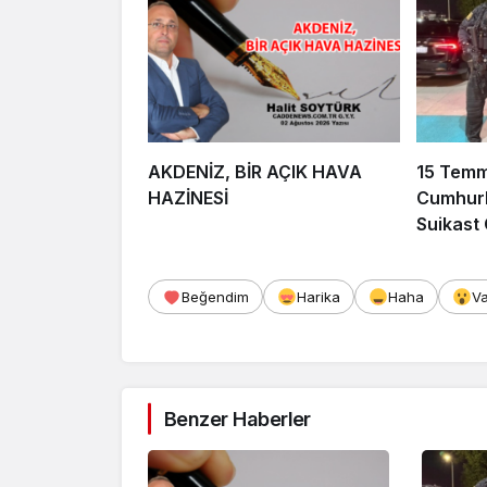
AKDENİZ, BİR AÇIK HAVA
15 Tem
HAZİNESİ
Cumhurb
Suikast
FETÖ Fir
Afyonka
Beğendim
Harika
Haha
V
Benzer Haberler