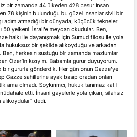
imiz bir zamanda 44 ülkeden 428 cesur insan
n 78 kişinin bulunduğu bu güzel insanlar sivil bir
 karşı adım atmadığı bir dünyada, küçücük tekneler
ı 50 yelkenli İsrail’e meydan okudular. Ben,
zze halkı ile dayanışmak için Sumud filosu ile yola
larda hukuksuz bir şekilde alıkoyduğu ve arkadan
ım. Ben, herkesin sustuğu bir zamanda mazlumlar
kan Özer’in kızıyım. Babamla gurur duyuyorum.
ük bir gururla gönderdik. Her gün onun Gazze’ye
ep Gazze sahillerine ayak basıp oradan onları
tik ama olmadı. Soykırımcı, hukuk tanımaz katil
dahale etti. İnsani gayelerle yola çıkan, silahsız
a alıkoydular” dedi.