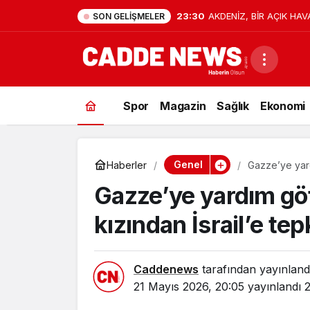
23:30
AKDENİZ, BİR AÇIK HAV
SON GELIŞMELER
Spor
Magazin
Sağlık
Ekonomi
Genel
Haberler
Gazze’ye yardı
Gazze’ye yardım göt
kızından İsrail’e tep
Caddenews
tarafından yayınland
21 Mayıs 2026, 20:05
yayınlandı
2