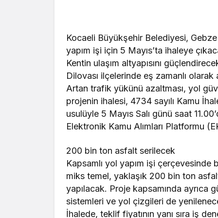
Kocaeli Büyükşehir Belediyesi, Gebze
yapım işi için 5 Mayıs’ta ihaleye çıkac
Kentin ulaşım altyapısını güçlendire
Dilovası ilçelerinde eş zamanlı olarak a
Artan trafik yükünü azaltması, yol güve
projenin ihalesi, 4734 sayılı Kamu İh
usulüyle 5 Mayıs Salı günü saat 11.00’de
Elektronik Kamu Alımları Platformu (
200 bin ton asfalt serilecek
Kapsamlı yol yapım işi çerçevesinde b
miks temel, yaklaşık 200 bin ton asfal
yapılacak. Proje kapsamında ayrıca g
sistemleri ve yol çizgileri de yenilenec
İhalede, teklif fiyatının yanı sıra iş de