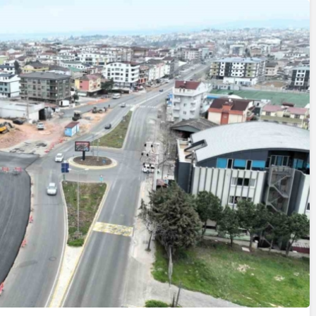
Cumhurbaşkanı
Erdoğan’a Suikast
Girişiminde Bulunan
FETÖ Firarisi B.K.
, BİR AÇIK
Afyonkarahisar’da
ZİNESİ
Yakalandı