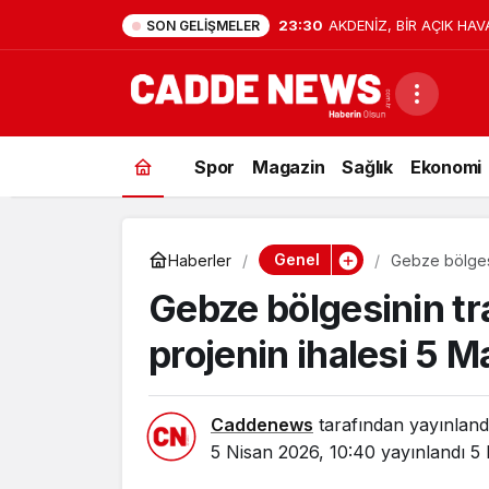
23:30
AKDENİZ, BİR AÇIK HAV
SON GELIŞMELER
Spor
Magazin
Sağlık
Ekonomi
Genel
Haberler
Gebze bölgesi
Gebze bölgesinin tr
projenin ihalesi 5 M
Caddenews
tarafından yayınland
5 Nisan 2026, 10:40
yayınlandı
5 