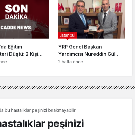
arahisar’da
ndı
.İstanbul
da Eğitim
YRP Genel Başkan
teri Düştü: 2 Kişi
Yardımcısı Nureddin Gül
dı
Sancaktepe Teşkilatıyla Bir
önce
2 hafta önce
Araya Geldi
a bu hastalıklar peşinizi bırakmayabilir
astalıklar peşinizi