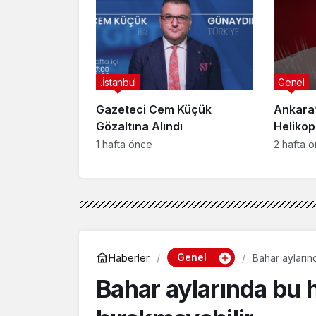
Afyonk
Yakala
.İstanbul
Genel
Gazeteci Cem Küçük
Ankara’
Gözaltına Alındı
Helikop
Yaralan
1 hafta önce
2 hafta 
Genel
Haberler
Bahar aylarınd
Bahar aylarında bu h