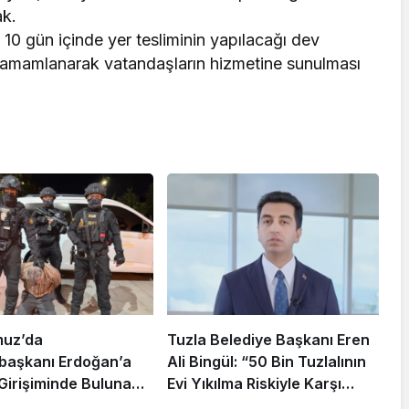
ak.
0 gün içinde yer tesliminin yapılacağı dev
 tamamlanarak vatandaşların hizmetine sunulması
muz’da
Tuzla Belediye Başkanı Eren
aşkanı Erdoğan’a
Ali Bingül: “50 Bin Tuzlalının
 Girişiminde Bulunan
Evi Yıkılma Riskiyle Karşı
arisi B.K.
Karşıya”