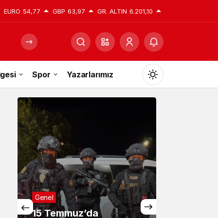
EURO
54,77
GBP
63,97
GR. ALTIN
6.201,10
gesi
Spor
Yazarlarımız
Mod
değiştir
Gündüz Modu
Gündüz modunu seçin.
Gece Modu
Gece modunu seçin.