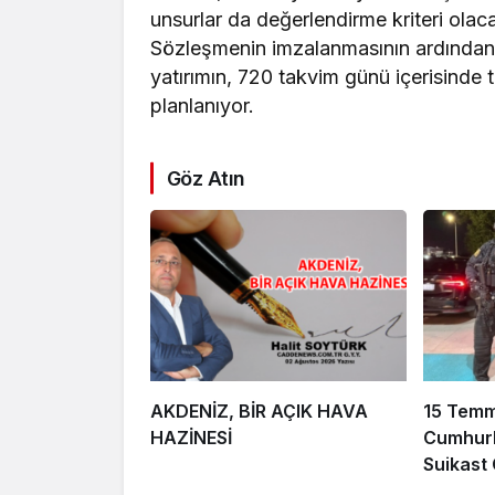
unsurlar da değerlendirme kriteri olac
Sözleşmenin imzalanmasının ardından 1
yatırımın, 720 takvim günü içerisinde
planlanıyor.
Göz Atın
AKDENİZ, BİR AÇIK HAVA
15 Tem
HAZİNESİ
Cumhurb
Suikast
FETÖ Fir