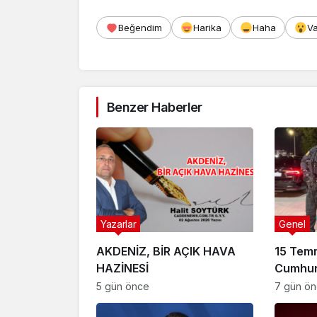
Afyonka
Beğendim
Harika
Haha
V
Benzer Haberler
Yazarlar
Genel
AKDENİZ, BİR AÇIK HAVA
15 Tem
HAZİNESİ
Cumhur
Suikast
5 gün önce
7 gün ö
FETÖ Fir