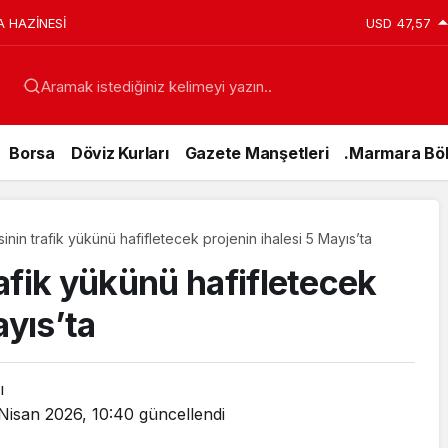
A HAZİNESİ
USD
47,57
Aramak istediğiniz kelimeyi yazın..
Borsa
Döviz Kurları
Gazete Manşetleri
.Marmara Böl
nin trafik yükünü hafifletecek projenin ihalesi 5 Mayıs’ta
afik yükünü hafifletecek
ayıs’ta
ı
Genel
Nisan 2026, 10:40
güncellendi
15 Temmuz’da