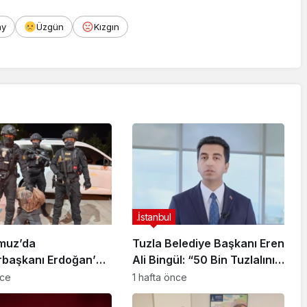
rahisar’da Yakalandı
ay
Üzgün
Kızgın
.İstanbul
muz’da
Tuzla Belediye Başkanı Eren
başkanı Erdoğan’a
Ali Bingül: “50 Bin Tuzlalının
 Girişiminde Bulunan
Evi Yıkılma Riskiyle Karşı
nce
1 hafta önce
arisi B.K.
Karşıya”