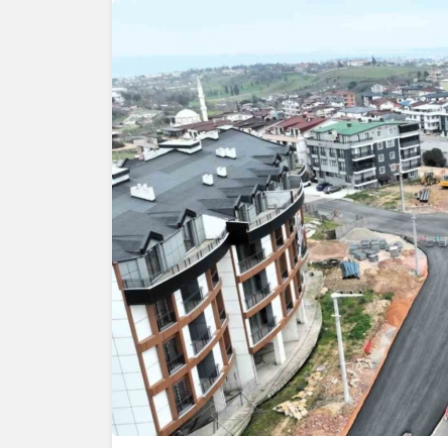
Yazarlar
AKDENİZ
HAVA HA