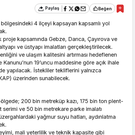
Paylaş
Beğen
 bölgesindeki 4 ilçeyi kapsayan kapsamlı yol
ak.
cek proje kapsamında Gebze, Darıca, Çayırova ve
ltyapı ve üstyapı imalatları gerçekleştirilecek.
nliğini ve ulaşım kalitesini artırması hedeflenen
ale Kanunu’nun 19’uncu maddesine göre açık ihale
 yapılacak. İstekliler tekliflerini yalnızca
EKAP) üzerinden sunabilecek.
ölgede; 200 bin metreküp kazı, 175 bin ton plent-
t serimi ve 50 bin metrekare parke imalatı
üzergahlardaki yağmur suyu hatları, aydınlatma
ek.
neyimi, mali yeterlilik ve teknik kapasite gibi