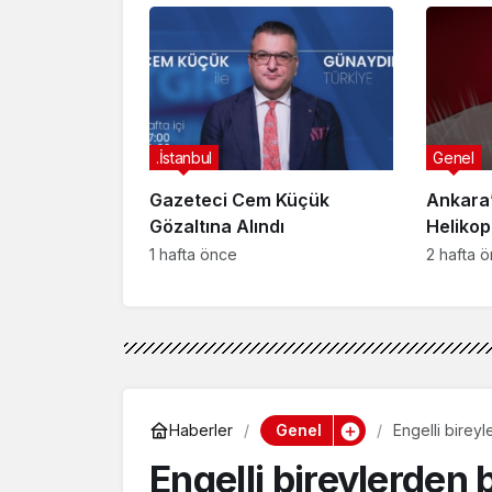
FETÖ Fir
Afyonk
Yakala
.İstanbul
Genel
Gazeteci Cem Küçük
Ankara’
Gözaltına Alındı
Helikop
Yaralan
1 hafta önce
2 hafta 
Genel
Haberler
Engelli bireyle
Engelli bireylerden b