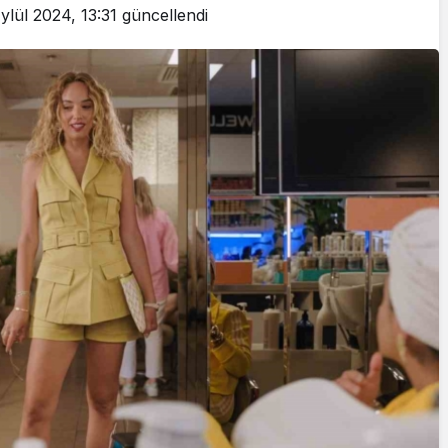
ylül 2024, 13:31
güncellendi
Cumhurbaşkanı
Erdoğan’a Suikast
Girişiminde Bulunan
FETÖ Firarisi B.K.
, BİR AÇIK
Afyonkarahisar’da
ZİNESİ
Yakalandı