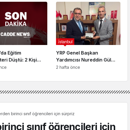
arisi B.K.
Karşıya”
arahisar’da
ndı
.İstanbul
da Eğitim
YRP Genel Başkan
teri Düştü: 2 Kişi
Yardımcısı Nureddin Gül
dı
Sancaktepe Teşkilatıyla Bir
önce
2 hafta önce
Araya Geldi
rden birinci sınıf öğrencileri için sürpriz
irinci sınıf öğrencileri için