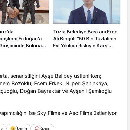
muz’da
Tuzla Belediye Başkanı Eren
aşkanı Erdoğan’a
Ali Bingül: “50 Bin Tuzlalının
 Girişiminde Bulunan
Evi Yıkılma Riskiyle Karşı
arisi B.K.
Karşıya”
rahisar’da Yakalandı
a, senaristliğini Ayşe Balıbey üstlenirken;
em Bozoklu, Ecem Erkek, Nilperi Şahinkaya,
rtçuoğlu, Doğan Bayraktar ve Ayşenil Şamlıoğlu
apımcılığını ise Sky Films ve Asc Films üstleniyor.
ay
Üzgün
Kızgın