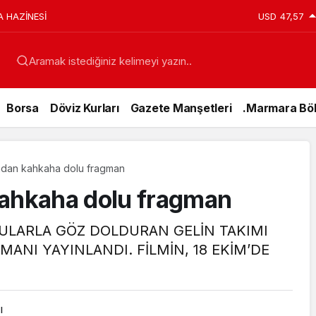
A HAZİNESİ
USD
47,57
Aramak istediğiniz kelimeyi yazın..
Borsa
Döviz Kurları
Gazete Manşetleri
.Marmara Böl
’ndan kahkaha dolu fragman
kahkaha dolu fragman
ULARLA GÖZ DOLDURAN GELİN TAKIMI
ANI YAYINLANDI. FİLMİN, 18 EKİM’DE
Genel
15 Temmuz’da
ı