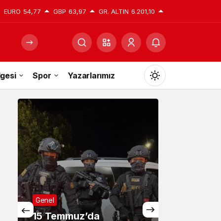
EURO
54,77
GBP
63,97
GR. ALTIN
6.201,10
gesi
Spor
Yazarlarımız
Mod
değiştir
Gündüz Modu
Gündüz modunu seçin.
Gece Modu
Gece modunu seçin.