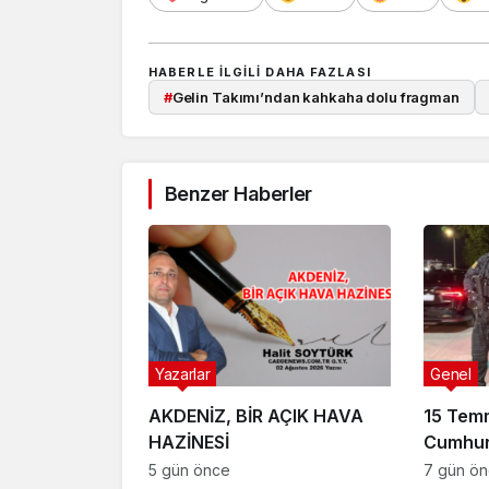
HABERLE ILGILI DAHA FAZLASI
#
Gelin Takımı’ndan kahkaha dolu fragman
Benzer Haberler
Yazarlar
Genel
AKDENİZ, BİR AÇIK HAVA
15 Tem
HAZİNESİ
Cumhur
Suikast
5 gün önce
7 gün ö