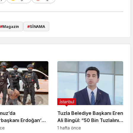
#
Magazin
#
SİNAMA
.İstanbul
muz’da
Tuzla Belediye Başkanı Eren
başkanı Erdoğan’a
Ali Bingül: “50 Bin Tuzlalının
 Girişiminde Bulunan
Evi Yıkılma Riskiyle Karşı
nce
1 hafta önce