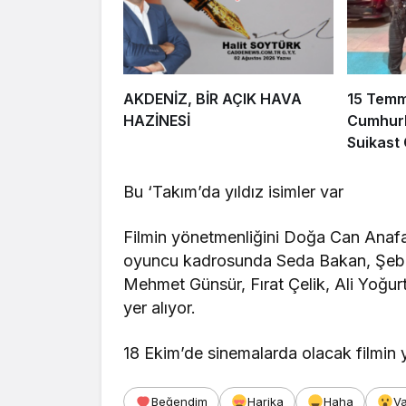
AKDENİZ, BİR AÇIK HAVA
15 Tem
HAZİNESİ
Cumhurb
Suikast
FETÖ Fir
Afyonka
Bu ‘Takım’da yıldız isimler var
Filmin yönetmenliğini Doğa Can Anafart
oyuncu kadrosunda Seda Bakan, Şebn
Mehmet Günsür, Fırat Çelik, Ali Yoğu
yer alıyor.
18 Ekim’de sinemalarda olacak filmin y
Beğendim
Harika
Haha
V