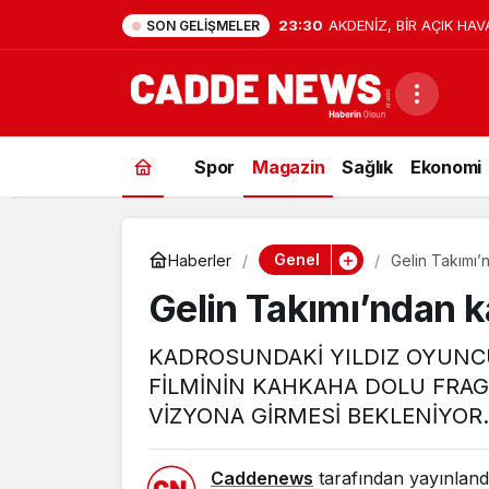
23:30
AKDENİZ, BİR AÇIK HAV
SON GELIŞMELER
Spor
Magazin
Sağlık
Ekonomi
Genel
Haberler
Gelin Takımı
Gelin Takımı’ndan 
KADROSUNDAKİ YILDIZ OYUNC
FİLMİNİN KAHKAHA DOLU FRAGM
VİZYONA GİRMESİ BEKLENİYOR.
Caddenews
tarafından yayınland