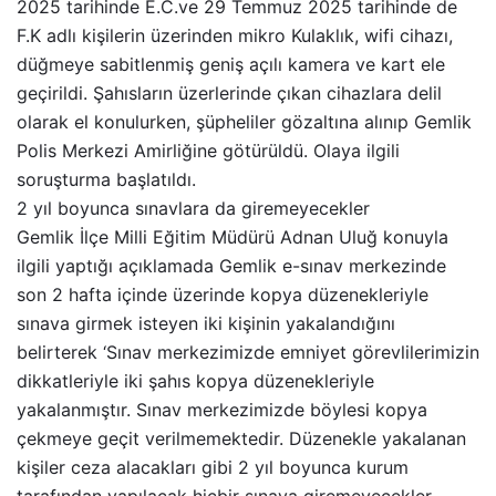
2025 tarihinde E.C.ve 29 Temmuz 2025 tarihinde de
F.K adlı kişilerin üzerinden mikro Kulaklık, wifi cihazı,
düğmeye sabitlenmiş geniş açılı kamera ve kart ele
geçirildi. Şahısların üzerlerinde çıkan cihazlara delil
olarak el konulurken, şüpheliler gözaltına alınıp Gemlik
Polis Merkezi Amirliğine götürüldü. Olaya ilgili
soruşturma başlatıldı.
2 yıl boyunca sınavlara da giremeyecekler
Gemlik İlçe Milli Eğitim Müdürü Adnan Uluğ konuyla
ilgili yaptığı açıklamada Gemlik e-sınav merkezinde
son 2 hafta içinde üzerinde kopya düzenekleriyle
sınava girmek isteyen iki kişinin yakalandığını
belirterek ‘Sınav merkezimizde emniyet görevlilerimizin
dikkatleriyle iki şahıs kopya düzenekleriyle
yakalanmıştır. Sınav merkezimizde böylesi kopya
çekmeye geçit verilmemektedir. Düzenekle yakalanan
kişiler ceza alacakları gibi 2 yıl boyunca kurum
tarafından yapılacak hiçbir sınava giremeyecekler.