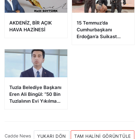
AKDENİZ, BİR AÇIK
15 Temmuz’da
HAVA HAZİNESİ
Cumhurbaşkanı
Erdoğan’a Suikast
Girişiminde Bulunan
FETÖ Firarisi B.K.
Afyonkarahisar’da
Yakalandı
Tuzla Belediye Başkanı
Eren Ali Bingül: “50 Bin
Tuzlalının Evi Yıkılma
Riskiyle Karşı Karşıya”
Cadde News
YUKARI DÖN
TAM HALINI GÖRÜNTÜLE