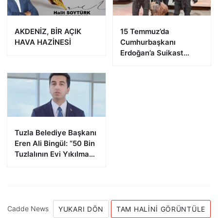
AKDENİZ, BİR AÇIK
15 Temmuz’da
HAVA HAZİNESİ
Cumhurbaşkanı
Erdoğan’a Suikast
Girişiminde Bulunan
FETÖ Firarisi B.K.
Afyonkarahisar’da
Yakalandı
Tuzla Belediye Başkanı
Eren Ali Bingül: “50 Bin
Tuzlalının Evi Yıkılma
Riskiyle Karşı Karşıya”
Cadde News
YUKARI DÖN
TAM HALINI GÖRÜNTÜLE