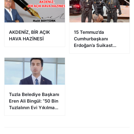
AKDENİZ, BİR AÇIK
15 Temmuz’da
HAVA HAZİNESİ
Cumhurbaşkanı
Erdoğan’a Suikast
Girişiminde Bulunan
FETÖ Firarisi B.K.
Afyonkarahisar’da
Yakalandı
Tuzla Belediye Başkanı
Eren Ali Bingül: “50 Bin
Tuzlalının Evi Yıkılma
Riskiyle Karşı Karşıya”