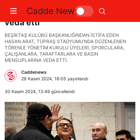
Cadde News
Hasan Arat, Beşiktaş Kulübü’ne
veda etti
BEŞİKTAŞ KULÜBÜ BAŞKANLIĞINDAN İSTİFA EDEN
HASAN ARAT, TÜPRAŞ STADYUMU’NDA DÜZENLENEN
TÖRENLE YÖNETİM KURULU ÜYELERİ, SPORCULARA,
ÇALIŞANLARA, TARAFTARLARA VE BASIN
MENSUPLARINA VEDA ETTİ.
Caddenews
29 Kasım 2024, 16:05
yayınlandı
30 Kasım 2024, 13:49
güncellendi