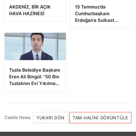
AKDENİZ, BİR AÇIK
15 Temmuz’da
HAVA HAZİNESİ
Cumhurbaşkanı
Erdoğan’a Suikast
Girişiminde Bulunan
FETÖ Firarisi B.K.
Afyonkarahisar’da
Yakalandı
Tuzla Belediye Başkanı
Eren Ali Bingül: “50 Bin
Tuzlalının Evi Yıkılma
Riskiyle Karşı Karşıya”
Cadde News
YUKARI DÖN
TAM HALINI GÖRÜNTÜLE