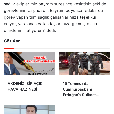
sağlık ekiplerimiz bayram süresince kesintisiz şekilde
görevlerinin başındadır. Bayram boyunca fedakarca
görev yapan tüm sağlık çalışanlarımıza teşekkür
ediyor, yaralanan vatandaşlarımıza geçmiş olsun
dileklerimi iletiyorum” dedi.
Göz Atın
AKDENİZ, BİR AÇIK
15 Temmuz’da
HAVA HAZİNESİ
Cumhurbaşkanı
Erdoğan’a Suikast
Girişiminde Bulunan
FETÖ Firarisi B.K.
Afyonkarahisar’da