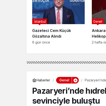
Yakala
.İstanbul
Genel
Gazeteci Cem Küçük
Ankara’
Gözaltına Alındı
Helikop
Yaralan
6 gün önce
2 hafta 
Genel
Haberler
Pazaryeri’nde
Pazaryeri’nde hıdr
sevinciyle buluştu