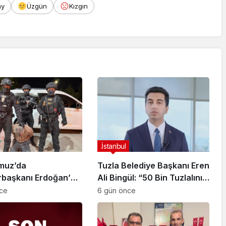
ay
Üzgün
Kızgın
.İstanbul
muz’da
Tuzla Belediye Başkanı Eren
başkanı Erdoğan’a
Ali Bingül: “50 Bin Tuzlalının
 Girişiminde Bulunan
Evi Yıkılma Riskiyle Karşı
nce
6 gün önce
arisi B.K.
Karşıya”
arahisar’da