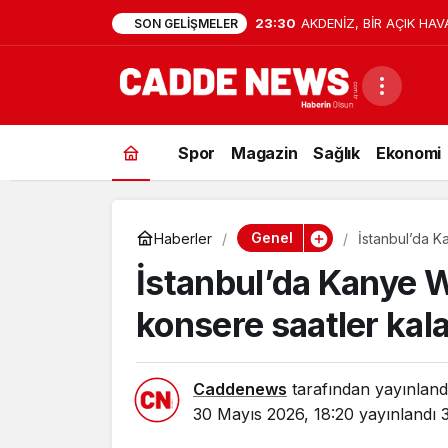
23:30
AKDENİZ, BİR AÇIK HAV
SON GELIŞMELER
Spor
Magazin
Sağlık
Ekonomi
Genel
Haberler
İstanbul’da K
girdi
İstanbul’da Kanye W
konsere saatler kala
Caddenews
tarafından yayınland
30 Mayıs 2026, 18:20
yayınlandı