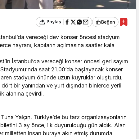
Paylaş
Beğen
stanbul’da vereceği dev konser öncesi stadyum
rce hayranı, kapıların açılmasına saatler kala
t’in İstanbul’da vereceği konser öncesi geri sayım
at Stadyumu’nda saat 21.00’da başlayacak konser
ibaren stadyum önünde uzun kuyruklar oluşturdu.
 dört bir yanından ve yurt dışından binlerce yerli
k alanına çevirdi.
 Tuna Yalçın, Türkiye’de bu tarz organizasyonların
 biletini 3 ay önce, ilk duyurulduğu gün aldık. Alan
er milletten insan buraya akın etmiş durumda.