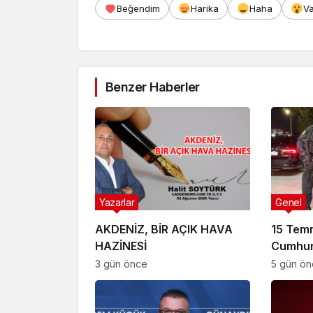
Beğendim
Harika
Haha
V
Benzer Haberler
Yazarlar
Genel
AKDENİZ, BİR AÇIK HAVA
15 Tem
HAZİNESİ
Cumhur
Suikast
3 gün önce
5 gün ö
FETÖ Fir
Afyonk