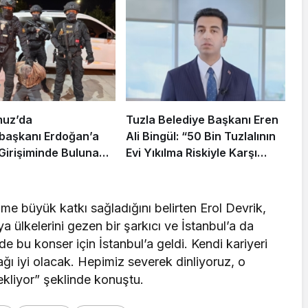
muz’da
Tuzla Belediye Başkanı Eren
aşkanı Erdoğan’a
Ali Bingül: “50 Bin Tuzlalının
 Girişiminde Bulunan
Evi Yıkılma Riskiyle Karşı
arisi B.K.
Karşıya”
rahisar’da Yakalandı
zme büyük katkı sağladığını belirten Erol Devrik,
lkelerini gezen bir şarkıcı ve İstanbul’a da
de bu konser için İstanbul’a geldi. Kendi kariyeri
ağı iyi olacak. Hepimiz severek dinliyoruz, o
ekliyor” şeklinde konuştu.