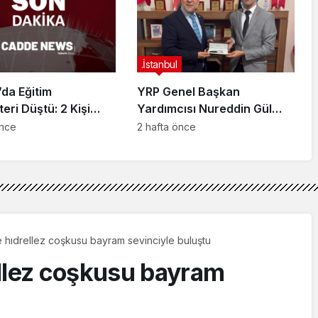
ndı
.İstanbul
da Eğitim
YRP Genel Başkan
teri Düştü: 2 Kişi
Yardımcısı Nureddin Gül
dı
Sancaktepe Teşkilatıyla Bir
önce
2 hafta önce
Araya Geldi
 hıdrellez coşkusu bayram sevinciyle buluştu
ellez coşkusu bayram