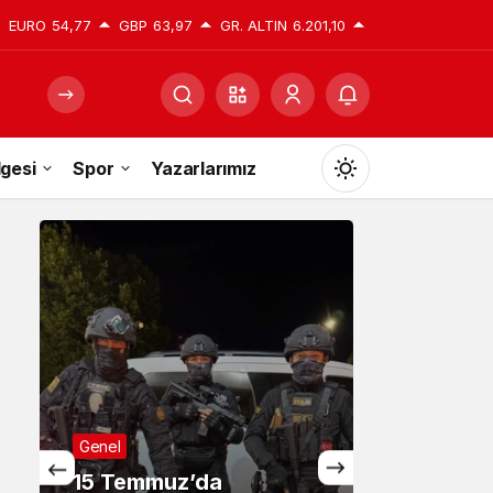
EURO
54,77
GBP
63,97
GR. ALTIN
6.201,10
gesi
Spor
Yazarlarımız
Mod
değiştir
Gündüz Modu
Gündüz modunu seçin.
Gece Modu
Genel
Gece modunu seçin.
15 Temmuz’da