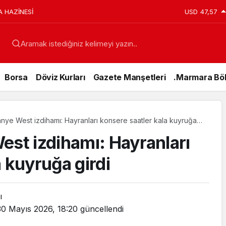
A HAZİNESİ
USD
47,57
Aramak istediğiniz kelimeyi yazın..
Borsa
Döviz Kurları
Gazete Manşetleri
.Marmara Böl
anye West izdihamı: Hayranları konsere saatler kala kuyruğa
est izdihamı: Hayranları
 kuyruğa girdi
ı
30 Mayıs 2026, 18:20
güncellendi