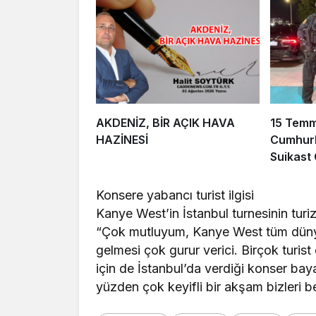
AKDENİZ, BİR AÇIK HAVA
15 Tem
HAZİNESİ
Cumhurb
Suikast
FETÖ Fir
Afyonka
Konsere yabancı turist ilgisi
Kanye West’in İstanbul turnesinin turi
“Çok mutluyum, Kanye West tüm dünya ü
gelmesi çok gurur verici. Birçok turist 
için de İstanbul’da verdiği konser bay
yüzden çok keyifli bir akşam bizleri b