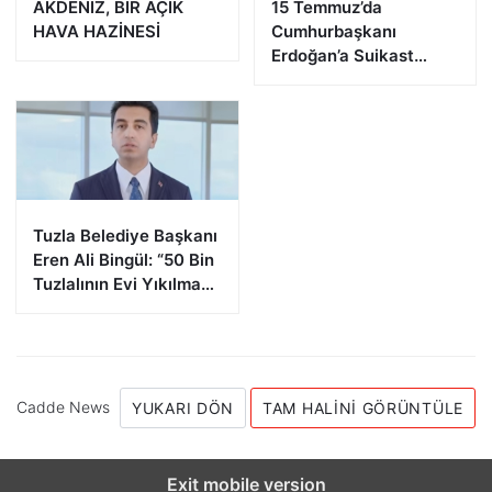
AKDENİZ, BİR AÇIK
15 Temmuz’da
HAVA HAZİNESİ
Cumhurbaşkanı
Erdoğan’a Suikast
Girişiminde Bulunan
FETÖ Firarisi B.K.
Afyonkarahisar’da
Yakalandı
Tuzla Belediye Başkanı
Eren Ali Bingül: “50 Bin
Tuzlalının Evi Yıkılma
Riskiyle Karşı Karşıya”
Cadde News
YUKARI DÖN
TAM HALINI GÖRÜNTÜLE
Exit mobile version