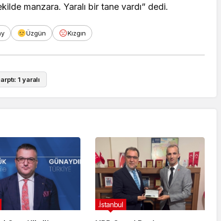
ekilde manzara. Yaralı bir tane vardı” dedi.
ay
Üzgün
Kızgın
ptı: 1 yaralı
.İstanbul