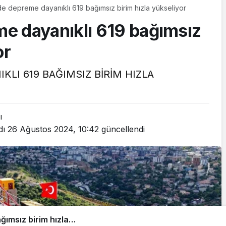
e depreme dayanıklı 619 bağımsız birim hızla yükseliyor
e dayanıklı 619 bağımsız
or
LI 619 BAĞIMSIZ BİRİM HIZLA
ı
dı
26 Ağustos 2024, 10:42
güncellendi