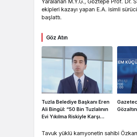
Yaralanan M.Y.G., Göztepe Prof. Dr. Sü
ekipleri kazayı yapan E.A. isimli sürü
başlattı.
Göz Atın
Tuzla Belediye Başkanı Eren
Gazetec
Ali Bingül: “50 Bin Tuzlalının
Gözaltın
Evi Yıkılma Riskiyle Karşı
Karşıya”
Tavuk yüklü kamyonetin sahibi Özkan Ç