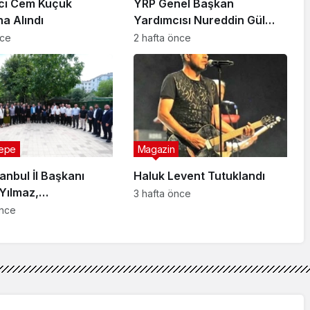
ci Cem Küçük
YRP Genel Başkan
na Alındı
Yardımcısı Nureddin Gül
Sancaktepe Teşkilatıyla Bir
nce
2 hafta önce
Araya Geldi
epe
Magazin
anbul İl Başkanı
Haluk Levent Tutuklandı
Yılmaz,
3 hafta önce
tepe’de Muhtarlarla
önce
u