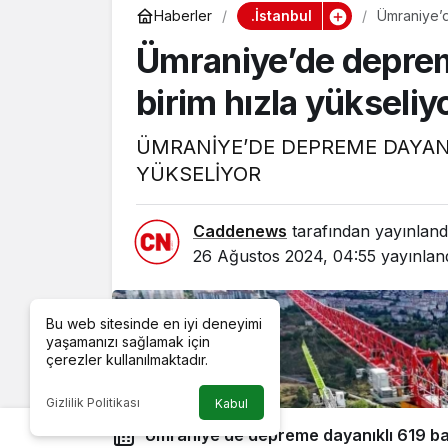
.İstanbul
Haberler
Ümraniye’d
Ümraniye’de deprem
birim hızla yükseliy
ÜMRANİYE’DE DEPREME DAYANIK
YÜKSELİYOR
Caddenews
tarafından yayınland
26 Ağustos 2024, 04:55
yayınlan
Bu web sitesinde en iyi deneyimi
yaşamanızı sağlamak için
çerezler kullanılmaktadır.
Gizlilik Politikası
Kabul
Ümraniye’de depreme dayanıklı 619 bağımsız birim hızla