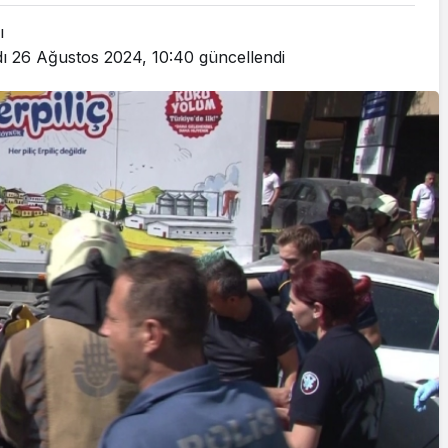
Cumhurbaşkanı
ı
Erdoğan’a Suik
ı
26 Ağustos 2024, 10:40
güncellendi
Girişiminde Bul
Yazarlar
FETÖ Firarisi B.
AKDENİZ, BİR AÇIK
Afyonkarahisar
HAVA HAZİNESİ
Yakalandı