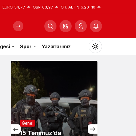
EURO
54,77
GBP
63,97
GR. ALTIN
6.201,10
gesi
Spor
Yazarlarımız
Mod
değiştir
Gündüz Modu
Gündüz modunu seçin.
Gece Modu
Gece modunu seçin.