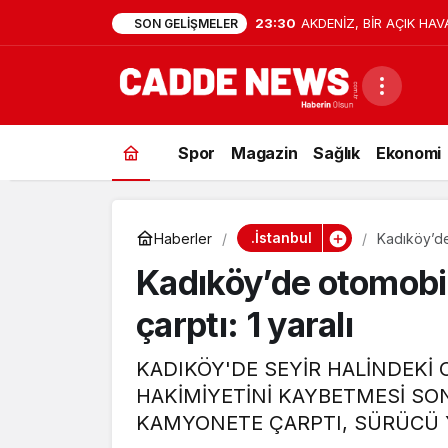
23:30
AKDENİZ, BİR AÇIK HAV
SON GELIŞMELER
Spor
Magazin
Sağlık
Ekonomi
.İstanbul
Haberler
Kadıköy’de
Kadıköy’de otomobi
çarptı: 1 yaralı
KADIKÖY'DE SEYİR HALİNDEKİ
HAKİMİYETİNİ KAYBETMESİ SO
KAMYONETE ÇARPTI, SÜRÜCÜ 