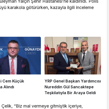
leyman Yalçın Şehir Hastanesi’ne kaldırıldı. Polis
cüyü karakola götürürken, kazayla ilgili inceleme
i Cem Küçük
YRP Genel Başkan Yardımcısı
a Alındı
Nureddin Gül Sancaktepe
Teşkilatıyla Bir Araya Geldi
elik, “Biz mal vermeye gitmiştik içeriye,