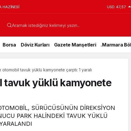
A HAZİNESİ
USD
47,57
Aramak istediğiniz kelimeyi yazın..
Borsa
Döviz Kurları
Gazete Manşetleri
.Marmara Böl
 otomobil tavuk yüklü kamyonete çarptı: 1 yaralı
l tavuk yüklü kamyonete
 OTOMOBİL, SÜRÜCÜSÜNÜN DİREKSİYON
NUCU PARK HALİNDEKİ TAVUK YÜKLÜ
Genel
YARALANDI
15 Temmuz’da