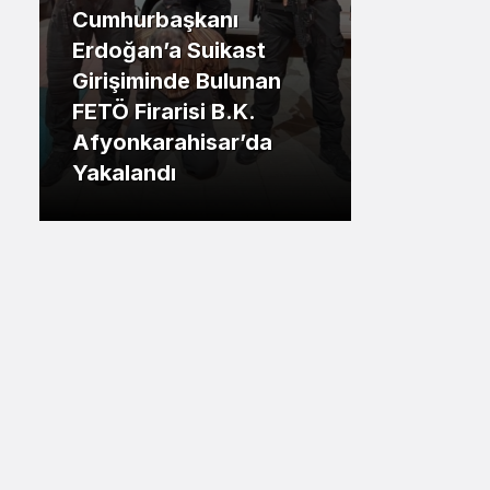
Sistem Modu
.İstanbul
ast
Sistem modunu seçin.
unan
Tuzla Belediye Başkanı
K.
Eren Ali Bingül: “50 Bin
’da
Tuzlalının Evi Yıkılma
Riskiyle Karşı Karşıya”