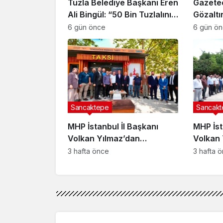
Tuzla Belediye Başkanı Eren
Gazete
Ali Bingül: “50 Bin Tuzlalının
Gözaltı
Evi Yıkılma Riskiyle Karşı
6 gün önce
6 gün ö
Karşıya”
Sancaktepe
Sancakt
MHP İstanbul İl Başkanı
MHP İst
Volkan Yılmaz’dan
Volkan 
Sancaktepe Yenidoğan’da
Sancak
3 hafta önce
3 hafta 
taksici esnafına ziyaret
Buluşt