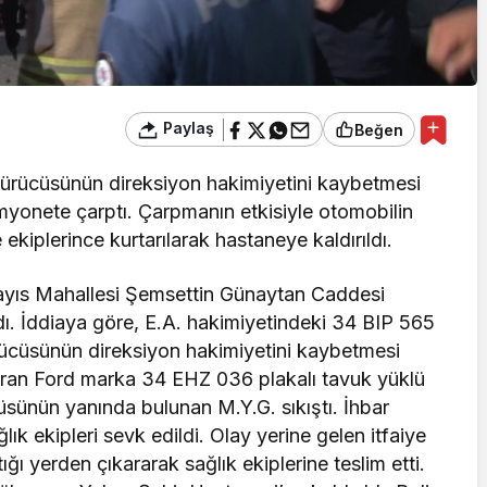
Paylaş
Beğen
sürücüsünün direksiyon hakimiyetini kaybetmesi
myonete çarptı. Çarpmanın etkisiyle otomobilin
 ekiplerince kurtarılarak hastaneye kaldırıldı.
Mayıs Mahallesi Şemsettin Günaytan Caddesi
dı. İddiaya göre, E.A. hakimiyetindeki 34 BIP 565
rücüsünün direksiyon hakimiyetini kaybetmesi
uran Ford marka 34 EHZ 036 plakalı tavuk yüklü
sünün yanında bulunan M.Y.G. sıkıştı. İhbar
ğlık ekipleri sevk edildi. Olay yerine gelen itfaiye
tığı yerden çıkararak sağlık ekiplerine teslim etti.