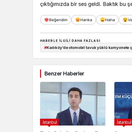
çıktığımızda bir ses geldi. Baktık bu ş
Beğendim
Harika
Haha
V
HABERLE ILGILI DAHA FAZLASI
#
Kadıköy’de otomobil tavuk yüklü kamyonete çar
Benzer Haberler
.İstanbul
.İstanbul