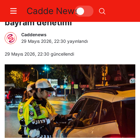
Cadde News
Kadıköy’de polis ekiplerinden
bayram denetimi
Caddenews
29 Mayıs 2026, 22:30
yayınlandı
29 Mayıs 2026, 22:30
güncellendi