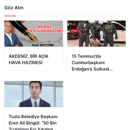
Göz Atın
AKDENİZ, BİR AÇIK
15 Temmuz’da
HAVA HAZİNESİ
Cumhurbaşkanı
Erdoğan’a Suikast
Girişiminde Bulunan
FETÖ Firarisi B.K.
Afyonkarahisar’da
Yakalandı
Tuzla Belediye Başkanı
Eren Ali Bingül: “50 Bin
Tuzlalının Evi Yıkılma