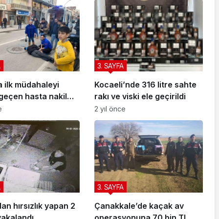
A
3. SAYFA
a ilk müdahaleyi
Kocaeli’nde 316 litre sahte
geçen hasta nakil
rakı ve viski ele geçirildi
sı ekipleri yaptı
e
2 yıl önce
A
3. SAYFA
n hırsızlık yapan 2
Çanakkale’de kaçak av
yakalandı
operasyonuna 70 bin TL