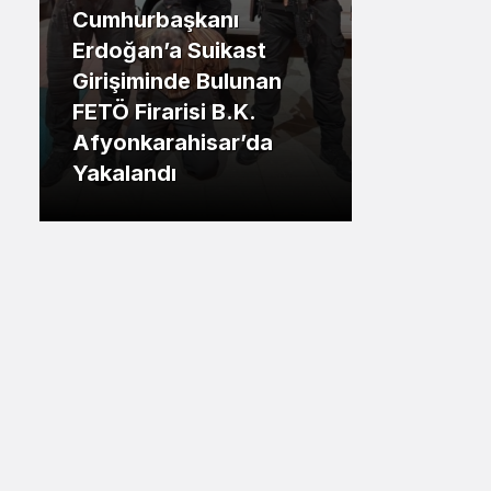
Cumhurbaşkanı
Sistem Modu
.İstanbul
Erdoğan’a Suikast
Sistem modunu seçin.
Girişiminde Bulunan
Tuzla Be
FETÖ Firarisi B.K.
Eren Ali
Afyonkarahisar’da
Tuzlalın
Yakalandı
Riskiyle