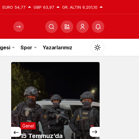
EURO
54,77
GBP
63,97
GR. ALTIN
6.201,10
gesi
Spor
Yazarlarımız
Mod
değiştir
Gündüz Modu
Gündüz modunu seçin.
Gece Modu
Genel
Gece modunu seçin.
15 Temmuz’da