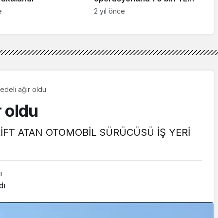
ceza
e
2 yıl önce
bedeli ağır oldu
r oldu
İFT ATAN OTOMOBİL SÜRÜCÜSÜ İŞ YERİ
ı
dı