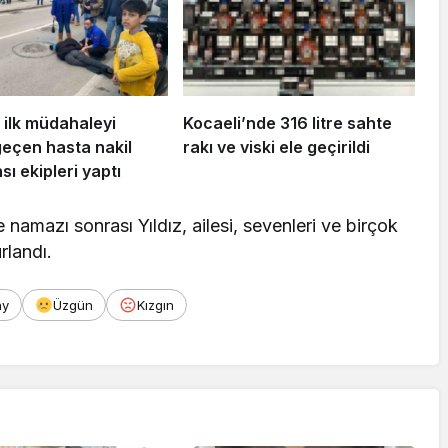
 ilk müdahaleyi
Kocaeli’nde 316 litre sahte
geçen hasta nakil
rakı ve viski ele geçirildi
ı ekipleri yaptı
amazı sonrası Yıldız, ailesi, sevenleri ve birçok
rlandı.
ay
Üzgün
Kızgın