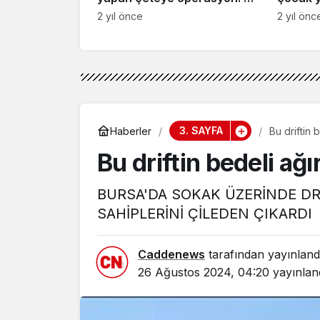
tutuklama
2 yıl önce
2 yıl önc
3. SAYFA
Haberler
Bu driftin 
Bu driftin bedeli ağı
BURSA'DA SOKAK ÜZERİNDE DR
SAHİPLERİNİ ÇİLEDEN ÇIKARDI
Caddenews
tarafından yayınland
26 Ağustos 2024, 04:20
yayınlan