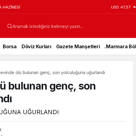
A HAZİNESİ
USD
47,57
Aramak istediğiniz kelimeyi yazın..
Borsa
Döviz Kurları
Gazete Manşetleri
.Marmara Böl
 evinde ölü bulunan genç, son yolculuğuna uğurlandı
lü bulunan genç, son
ndı
LUĞUNA UĞURLANDI
ı