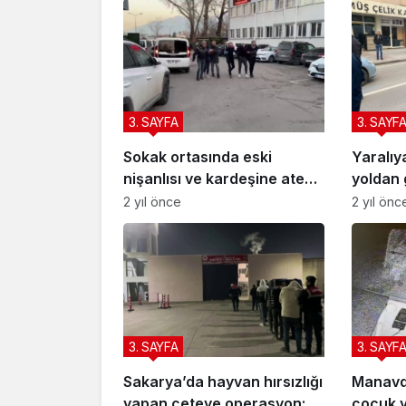
3. SAYFA
3. SAYF
Sokak ortasında eski
Yaralıy
nişanlısı ve kardeşine ateş
yoldan 
açmıştı: Pompalı tüfekle
ambulan
2 yıl önce
2 yıl önc
yakalandı
3. SAYFA
3. SAYF
Sakarya’da hayvan hırsızlığı
Manavda
yapan çeteye operasyon: 7
çocuk 