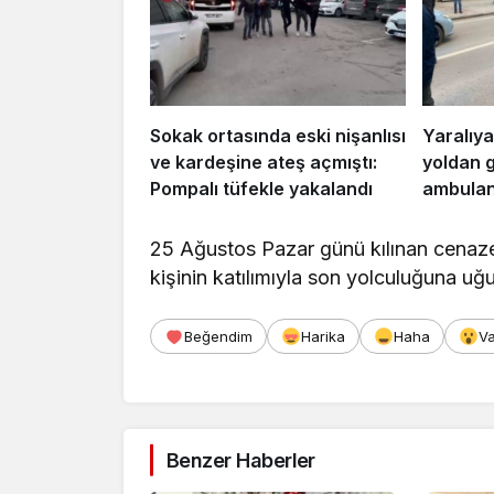
Sokak ortasında eski nişanlısı
Yaralıya
ve kardeşine ateş açmıştı:
yoldan 
Pompalı tüfekle yakalandı
ambulans
25 Ağustos Pazar günü kılınan cenaze n
kişinin katılımıyla son yolculuğuna uğu
Beğendim
Harika
Haha
V
Benzer Haberler