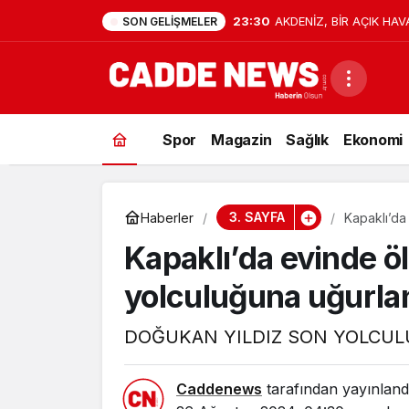
23:30
AKDENİZ, BİR AÇIK HAV
SON GELIŞMELER
Spor
Magazin
Sağlık
Ekonomi
3. SAYFA
Haberler
Kapaklı’da
Kapaklı’da evinde ö
yolculuğuna uğurla
DOĞUKAN YILDIZ SON YOLCU
Caddenews
tarafından yayınland