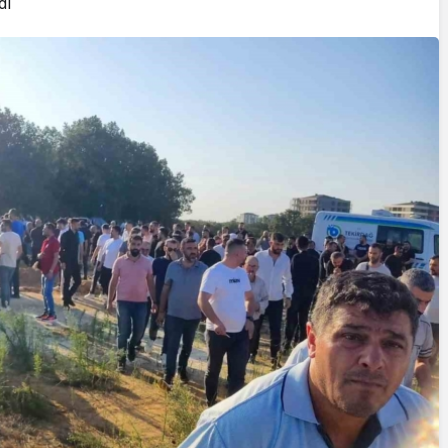
dı
Yazarlar
AKDENİZ, BİR AÇIK
HAVA HAZİNESİ