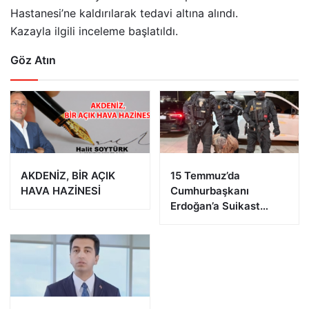
Hastanesi’ne kaldırılarak tedavi altına alındı.
Kazayla ilgili inceleme başlatıldı.
Göz Atın
AKDENİZ, BİR AÇIK
15 Temmuz’da
HAVA HAZİNESİ
Cumhurbaşkanı
Erdoğan’a Suikast
Girişiminde Bulunan
FETÖ Firarisi B.K.
Afyonkarahisar’da
Yakalandı