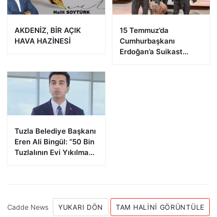
AKDENİZ, BİR AÇIK
15 Temmuz’da
HAVA HAZİNESİ
Cumhurbaşkanı
Erdoğan’a Suikast
Girişiminde Bulunan
FETÖ Firarisi B.K.
Afyonkarahisar’da
Yakalandı
Tuzla Belediye Başkanı
Eren Ali Bingül: “50 Bin
Tuzlalının Evi Yıkılma
Riskiyle Karşı Karşıya”
Cadde News
YUKARI DÖN
TAM HALINI GÖRÜNTÜLE