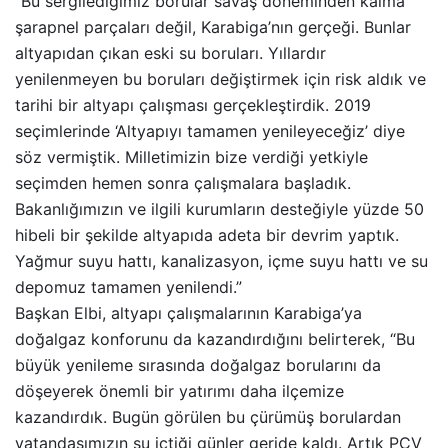
“Bu sergilediğimiz borular savaş döneminden kalma
şarapnel parçaları değil, Karabiga’nın gerçeği. Bunlar
altyapıdan çıkan eski su boruları. Yıllardır
yenilenmeyen bu boruları değiştirmek için risk aldık ve
tarihi bir altyapı çalışması gerçekleştirdik. 2019
seçimlerinde ‘Altyapıyı tamamen yenileyeceğiz’ diye
söz vermiştik. Milletimizin bize verdiği yetkiyle
seçimden hemen sonra çalışmalara başladık.
Bakanlığımızın ve ilgili kurumların desteğiyle yüzde 50
hibeli bir şekilde altyapıda adeta bir devrim yaptık.
Yağmur suyu hattı, kanalizasyon, içme suyu hattı ve su
depomuz tamamen yenilendi.”
Başkan Elbi, altyapı çalışmalarının Karabiga’ya
doğalgaz konforunu da kazandırdığını belirterek, “Bu
büyük yenileme sırasında doğalgaz borularını da
döşeyerek önemli bir yatırımı daha ilçemize
kazandırdık. Bugün görülen bu çürümüş borulardan
vatandaşımızın su içtiği günler geride kaldı. Artık PCV