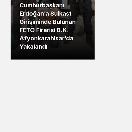
Cumhurbaşkanı
Sistem Modu
.İstanbul
Erdoğan’a Suikast
Sistem modunu seçin.
Girişiminde Bulunan
Tuzla Be
FETÖ Firarisi B.K.
Eren Ali
Afyonkarahisar’da
Tuzlalın
Yakalandı
Riskiyle