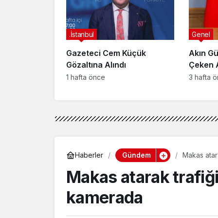
.İstanbul
Genel
Gazeteci Cem Küçük
Akın Gü
Gözaltına Alındı
Çeken 
Bağışla
1 hafta önce
3 hafta 
İncele
Gündem
Haberler
Makas atar
Makas atarak trafiğ
kamerada