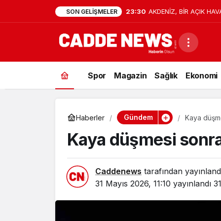
23:30
AKDENİZ, BİR AÇIK HAV
SON GELIŞMELER
Spor
Magazin
Sağlık
Ekonomi
Gündem
Haberler
Kaya düşmes
Kaya düşmesi sonras
Caddenews
tarafından yayınland
31 Mayıs 2026, 11:10
yayınlandı
3