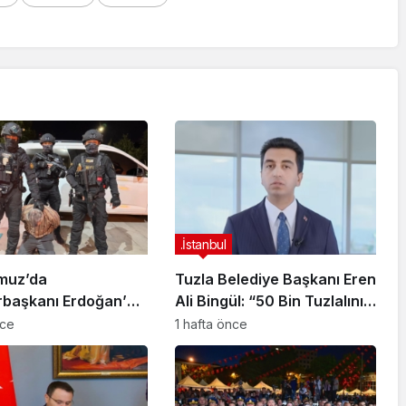
.İstanbul
muz’da
Tuzla Belediye Başkanı Eren
başkanı Erdoğan’a
Ali Bingül: “50 Bin Tuzlalının
 Girişiminde Bulunan
Evi Yıkılma Riskiyle Karşı
nce
1 hafta önce
arisi B.K.
Karşıya”
arahisar’da
ndı