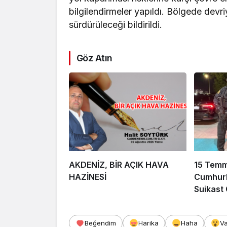
bilgilendirmeler yapıldı. Bölgede devri
sürdürüleceği bildirildi.
Göz Atın
AKDENİZ, BİR AÇIK HAVA
15 Tem
HAZİNESİ
Cumhurb
Suikast
FETÖ Fir
Afyonka
Beğendim
Harika
Haha
V