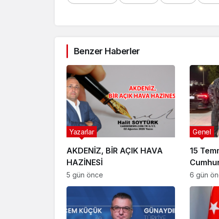
Benzer Haberler
Yazarlar
Genel
AKDENİZ, BİR AÇIK HAVA
15 Tem
HAZİNESİ
Cumhur
Suikast
5 gün önce
6 gün ö
FETÖ Fir
Afyonk
Yakala