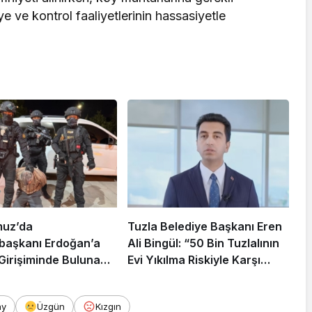
ye ve kontrol faaliyetlerinin hassasiyetle
muz’da
Tuzla Belediye Başkanı Eren
aşkanı Erdoğan’a
Ali Bingül: “50 Bin Tuzlalının
 Girişiminde Bulunan
Evi Yıkılma Riskiyle Karşı
arisi B.K.
Karşıya”
rahisar’da Yakalandı
ay
Üzgün
Kızgın