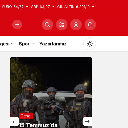
EURO
54,77
GBP
63,97
GR. ALTIN
6.201,10
gesi
Spor
Yazarlarımız
Mod
değiştir
Gündüz Modu
Gündüz modunu seçin.
Gece Modu
Genel
Gece modunu seçin.
15 Temmuz’da