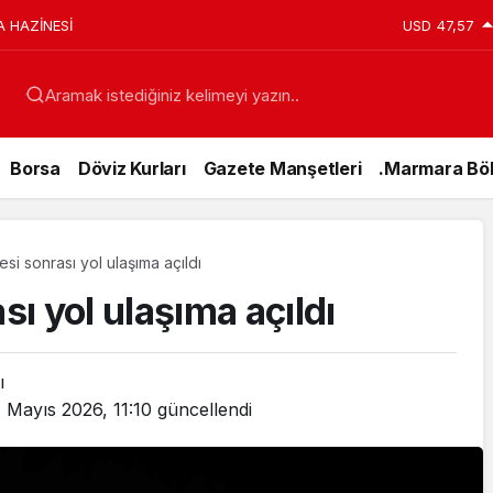
A HAZİNESİ
USD
47,57
Aramak istediğiniz kelimeyi yazın..
Borsa
Döviz Kurları
Gazete Manşetleri
.Marmara Böl
i sonrası yol ulaşıma açıldı
ı yol ulaşıma açıldı
ı
1 Mayıs 2026, 11:10
güncellendi