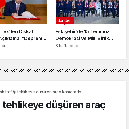
Gündem
rlek’ten Dikkat
Eskişehir’de 15 Temmuz
Açıklama: “Deprem
Demokrasi ve Millî Birlik
rı Sonuna Kadar
Günü Anma Programı
önce
3 hafta önce
necek”
Düzenlendi
ak trafiği tehlikeye düşüren araç kamerada
i tehlikeye düşüren araç