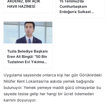
AKDENİZ, BİR AÇIK
15 Temmuz’da
HAVA HAZİNESİ
Cumhurbaşkanı
Erdoğan’a Suikast
Girişiminde Bulunan
FETÖ Firarisi B.K.
Afyonkarahisar’da
Yakalandı
Tuzla Belediye Başkanı
Eren Ali Bingül: “50 Bin
Tuzlalının Evi Yıkılma
Riskiyle Karşı Karşıya”
Uygulama sayesinde onlarca kişi her gün Görükle’deki
Nilüfer Kent Lokantası’na askıda yemek bağışında
bulunuyor. Yemek yemeye maddi gücü olmayanlar bu
sayede tesise gelip her hangi bir ücret ödemeden
karnını doyuruyor.