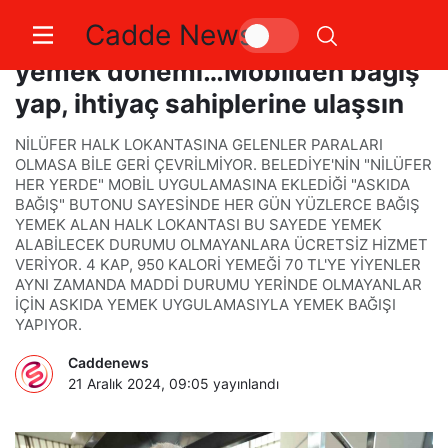
Cadde News
Kent Lokantası’nda askıda
yemek dönemi…Mobilden bağış
yap, ihtiyaç sahiplerine ulaşsın
NİLÜFER HALK LOKANTASINA GELENLER PARALARI
OLMASA BİLE GERİ ÇEVRİLMİYOR. BELEDİYE'NİN "NİLÜFER
HER YERDE" MOBİL UYGULAMASINA EKLEDİĞİ "ASKIDA
BAĞIŞ" BUTONU SAYESİNDE HER GÜN YÜZLERCE BAĞIŞ
YEMEK ALAN HALK LOKANTASI BU SAYEDE YEMEK
ALABİLECEK DURUMU OLMAYANLARA ÜCRETSİZ HİZMET
VERİYOR. 4 KAP, 950 KALORİ YEMEĞİ 70 TL'YE YİYENLER
AYNI ZAMANDA MADDİ DURUMU YERİNDE OLMAYANLAR
İÇİN ASKIDA YEMEK UYGULAMASIYLA YEMEK BAĞIŞI
YAPIYOR.
Caddenews
21 Aralık 2024, 09:05
yayınlandı