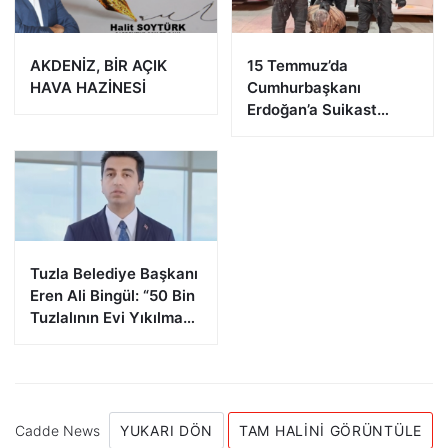
AKDENİZ, BİR AÇIK
15 Temmuz’da
HAVA HAZİNESİ
Cumhurbaşkanı
Erdoğan’a Suikast
Girişiminde Bulunan
FETÖ Firarisi B.K.
Afyonkarahisar’da
Yakalandı
Tuzla Belediye Başkanı
Eren Ali Bingül: “50 Bin
Tuzlalının Evi Yıkılma
Riskiyle Karşı Karşıya”
Cadde News
YUKARI DÖN
TAM HALINI GÖRÜNTÜLE